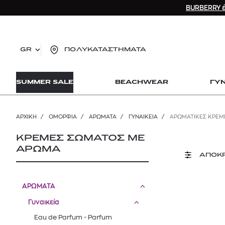
BURBERRY έ
GR
ΠΟΛΥΚΑΤΑΣΤΗΜΑΤΑ
TO
SUMMER SALE
BEACHWEAR
ΓΥ
lo
Zad
lon
ΑΡΧΙΚΉ
/
ΟΜΟΡΦΙΑ
/
ΑΡΩΜΑΤΑ
/
ΓΥΝΑΙΚΕΊΑ
/
ΑΡΩΜΑΤΙΚΈΣ ΚΡΈΜ
Ysl
Dio
ΚΡΕΜΕΣ ΣΩΜΑΤΟΣ ΜΕ
ΑΡΩΜΑ
ΑΠΟΚ
ΑΡΩΜΑΤΑ
Γυναικεία
Eau de Parfum - Parfum