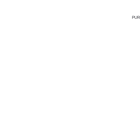
TOM FORD
VALENTINO
PUR
YVES SAINT LAURENT
ZADIG & VOLTAIRE