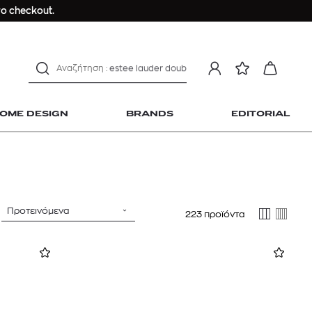
Dior sauvage
ο checkout.
Longchamp Le Pliage
αντηλιακό προσώπου
estee lauder double wear
kiehl's avocado eye
mcm
OME DESIGN
BRANDS
EDITORIAL
sandro
γυναικεία αρώματα
μαγιό
ανδρικο t-shirt
Dior sauvage
Προτεινόμενα
223 προϊόντα
 Home Design
Longchamp Le Pliage
αντηλιακό προσώπου
estee lauder double wear
kiehl's avocado eye
mcm