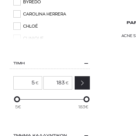
BYREDO
CAROLINA HERRERA
PA
CHLOÉ
ACNE S
CLINIQUE
DIOR
DIPTYQUE
ΤΙΜΗ
DSQUARED2
€
€
EDITIONS DE PARFUMS
FREDERIC MALLE
ESTÉE LAUDER
5€
183€
GUERLAIN
HERMÈS
ΤΜΗΜΑ ΚΑΛΛΥΝΤΙΚΩΝ