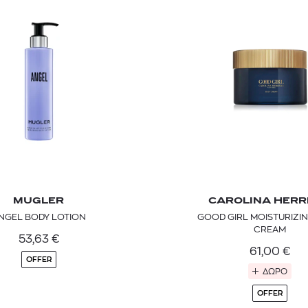
TOM FORD
MIU MIU
MC2 SAINT
MUGLER
CAROLINA HERR
SOLEIL BLANC PARFUM EAU DE TOILETTE | 50ml
ΓΥΑΛΙΑ ΗΛΙΟΥ A52S/ZVN4I0/52
ΑΝΔΡΙΚΟ ΜΑΓΙ
NGEL BODY LOTION
GOOD GIRL MOISTURIZI
421,00
€
120,00
€
102,0
CREAM
365,00
€
OFFER
53,63
€
61,00
€
OFFER
ΔΩΡΟ
OFFER