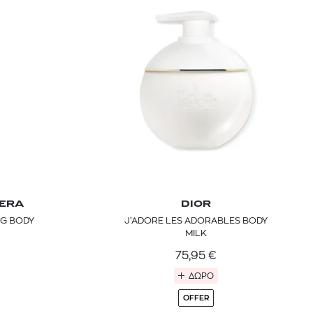
sandro
 BARTH
DIOR
ERA
DIOR
Ο ΣΟΡΤΣ
DIOR FOREVER NUDE BRONZE POWDER BRONZER IN NATURAL GLOW OR MATTE FINISH | 04 Warm
NG BODY
J’ADORE LES ADORABLES BODY
0
€
15%
MILK
61,84
€
OFFER
75,95
€
ΔΩΡΟ
OFFER