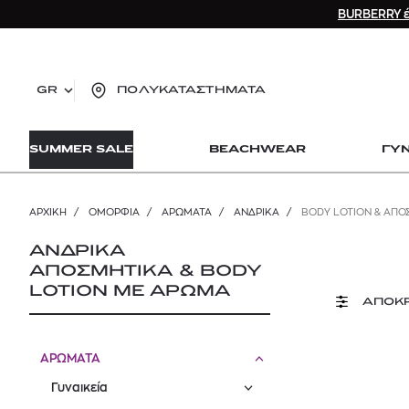
BURBERRY έ
GR
ΠΟΛΥΚΑΤΑΣΤΗΜΑΤΑ
TO
SUMMER SALE
BEACHWEAR
ΓΥ
lo
Zad
lon
ΑΡΧΙΚΉ
/
ΟΜΟΡΦΙΑ
/
ΑΡΩΜΑΤΑ
/
ΑΝΔΡΙΚΆ
/
BODY LOTION & ΑΠΟ
Ysl
Dio
ΑΝΔΡΙΚΑ
ΑΠΟΣΜΗΤΙΚΑ & BODY
LOTION ΜΕ ΑΡΩΜΑ
ΑΠΟΚ
ΑΡΩΜΑΤΑ
Γυναικεία