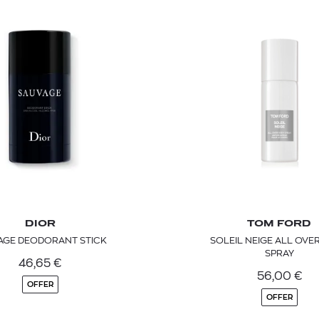
TOM FORD
MIU MIU
MC2 SAINT
SOLEIL BLANC PARFUM EAU DE TOILETTE | 50ml
ΓΥΑΛΙΑ ΗΛΙΟΥ A52S/ZVN4I0/52
ΑΝΔΡΙΚΟ ΜΑΓΙ
DIOR
TOM FORD
421,00
€
120,00
€
102,0
365,00
€
AGE DEODORANT STICK
SOLEIL NEIGE ALL OVE
OFFER
SPRAY
46,65
€
56,00
€
OFFER
OFFER