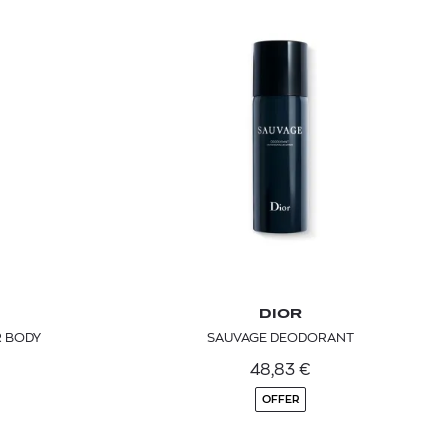
 BARTH
DIOR
Ο ΣΟΡΤΣ
DIOR FOREVER NUDE BRONZE POWDER BRONZER IN NATURAL GLOW OR MATTE FINISH | 04 Warm
DIOR
0
€
15%
61,84
€
R BODY
SAUVAGE DEODORANT
OFFER
48,83
€
OFFER