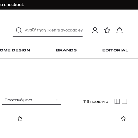
Longchamp Le Pliage
ο checkout.
αντηλιακό προσώπου
estee lauder double wear
kiehl's avocado eye
mcm
sandro
OME DESIGN
BRANDS
EDITORIAL
γυναικεία αρώματα
μαγιό
ανδρικο t-shirt
Dior sauvage
Longchamp Le Pliage
 Home Design
αντηλιακό προσώπου
Προτεινόμενα
116 προϊόντα
estee lauder double wear
kiehl's avocado eye
mcm
sandro