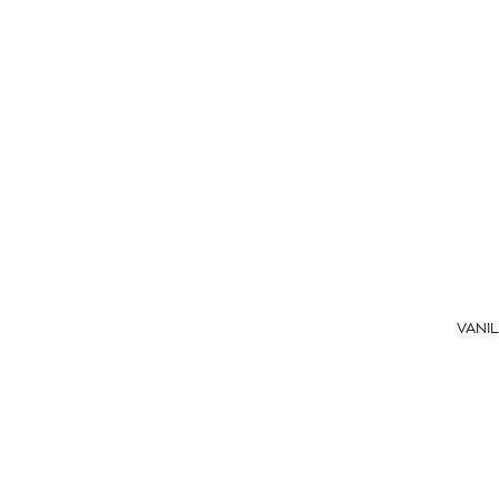
XERJOFF
VANIL