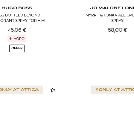
HUGO BOSS
JO MALONE LO
SS BOTTLED BEYOND
MYRRH & TONKA ALL OV
ORANT SPRAY FOR HIM
SPRAY
45,06
€
58,00
€
ΔΩΡΟ
OFFER
ONLY AT
ATTICA
ONLY AT
ATTI