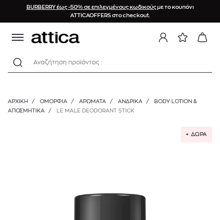
BURBERRY έως -50% σε επιλεγμένους κωδικούς
με το κουπόνι
ATTICAOFFERS στο checkout.
Αναζήτηση προϊόντος :
ΑΡΧΙΚΉ
/
ΟΜΟΡΦΙΑ
/
ΑΡΩΜΑΤΑ
/
ΑΝΔΡΙΚΆ
/
BODY LOTION &
ΑΠΟΣΜΗΤΙΚΆ
/
LE MALE DEODORANT STICK
+ ΔΩΡΑ