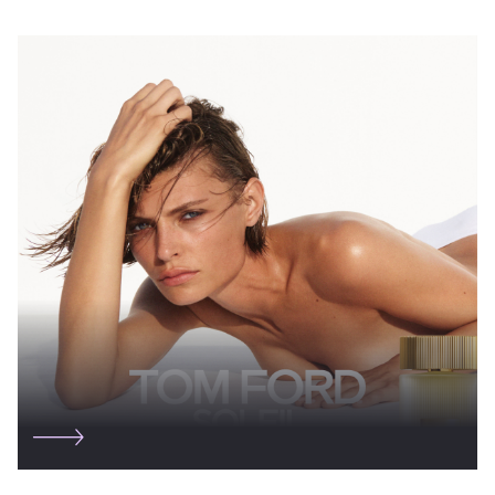
MAISON MARGIELA
MARC JACOBS BEAUTY
MOLTON BROWN
MUGLER
NARCISO RODRIGUEZ
NINA RICCI
PENHALIGON'S
SEVENTEEN
SISLEY PARIS
TOM FORD
VALMONT