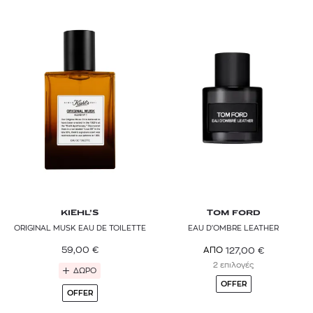
HEI POA
HERMÈS
ISSEY MIYAKE
JEAN PAUL GAULTIER
JO MALONE LONDON
KIEHL’S
L'OCCITANE
LANCÔME
KIEHL’S
TOM FORD
ORIGINAL MUSK EAU DE TOILETTE
EAU D'OMBRE LEATHER
LAURA MERCIER
59,00
€
127,00
€
ΑΠΟ
LOEWE
2 επιλογές
ΔΩΡΟ
OFFER
MAISON FRANCIS KURKDJIAN
OFFER