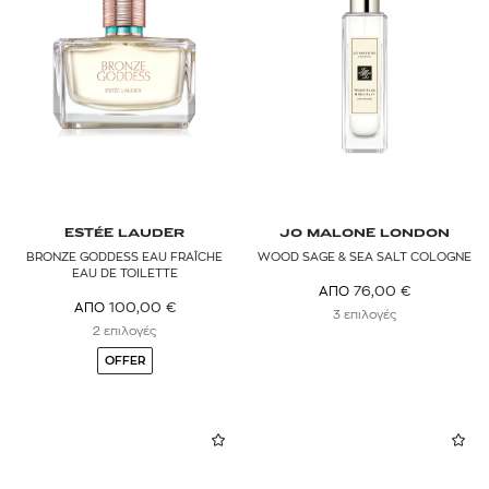
Αξεσουάρ
CAROLINA HERRERA
Σετ Αρωμάτων
CHLOÉ
Ανδρικά
CLINIQUE
Niche
DAVIDOFF
Unisex
DIOR
Αρώματα για το Σπίτι
ESTÉE LAUDER
JO MALONE LONDON
DIPTYQUE
Επαναγεμιζόμενα & Refills
BRONZE GODDESS EAU FRAÎCHE
WOOD SAGE & SEA SALT COLOGNE
EAU DE TOILETTE
Αρωματοθεραπεία
76,00
€
ΑΠΟ
DOLCE & GABBANA
100,00
€
ΑΠΟ
3 επιλογές
2 επιλογές
DSQUARED2
OFFER
ESTÉE LAUDER
GUCCI
GUERLAIN