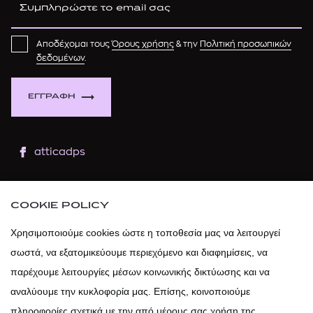
Αποδέχομαι τους
Όρους χρήσης
& την
Πολιτική προσωπικών
δεδομένων
.
ΕΓΓΡΑΦΗ
atticadps
atticaofficial
|
atticabeauty
COOKIE POLICY
atticadps
Χρησιμοποιούμε cookies ώστε η τοποθεσία μας να λειτουργεί
σωστά, να εξατομικεύουμε περιεχόμενο και διαφημίσεις, να
atticadps
παρέχουμε λειτουργίες μέσων κοινωνικής δικτύωσης και να
αναλύουμε την κυκλοφορία μας. Επίσης, κοινοποιούμε
πληροφορίες σχετικά με την από μέρους σας χρήση της