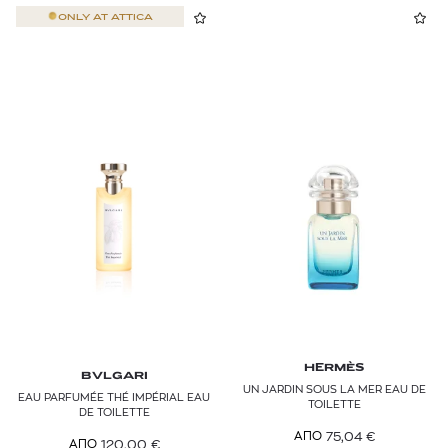
ONLY AT
ATTICA
HERMÈS
BVLGARI
UN JARDIN SOUS LA MER EAU DE
EAU PARFUMÉE THÉ IMPÉRIAL EAU
TOILETTE
DE TOILETTE
75,04
€
ΑΠΟ
120,00
€
ΑΠΟ