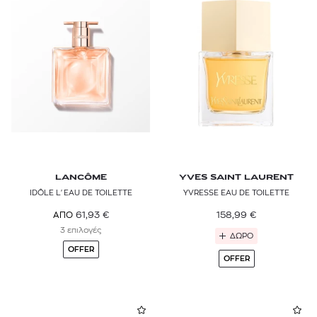
LANCÔME
YVES SAINT LAURENT
IDÔLE L'EAU DE TOILETTE
YVRESSE EAU DE TOILETTE
158,99
€
61,93
€
ΑΠΟ
3 επιλογές
ΔΩΡΟ
OFFER
OFFER