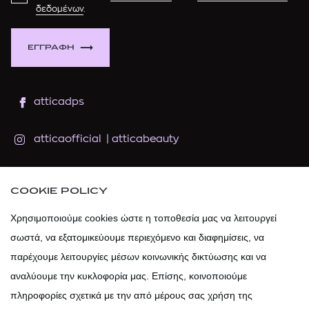
δεδομένων
.
ΕΓΓΡΑΦΗ
atticadps
atticaofficial
|
atticabeauty
atticadps
COOKIE POLICY
atticadps
Χρησιμοποιούμε cookies ώστε η τοποθεσία μας να λειτουργεί
σωστά, να εξατομικεύουμε περιεχόμενο και διαφημίσεις, να
παρέχουμε λειτουργίες μέσων κοινωνικής δικτύωσης και να
αναλύουμε την κυκλοφορία μας. Επίσης, κοινοποιούμε
πληροφορίες σχετικά με την από μέρους σας χρήση της