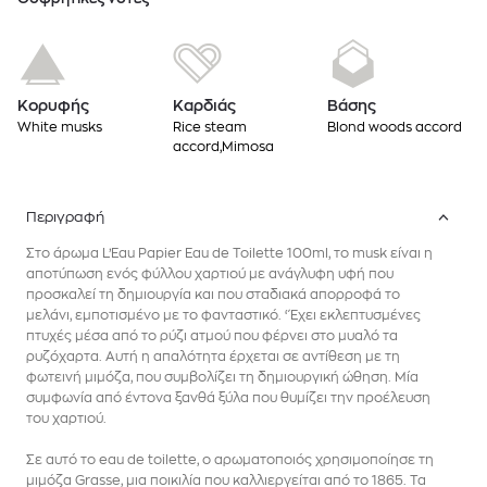
Κορυφής
Καρδιάς
Βάσης
White musks
Rice steam
Blond woods accord
accord,Mimosa
Περιγραφή
Στο άρωμα L’Eau Papier
Eau de Toilette
100ml, το musk είναι η
αποτύπωση ενός φύλλου χαρτιού με ανάγλυφη υφή που
προσκαλεί τη δημιουργία και που σταδιακά απορροφά το
μελάνι, εμποτισμένο με το φανταστικό. ‘Έχει εκλεπτυσμένες
πτυχές μέσα από το ρύζι ατμού που φέρνει στο μυαλό τα
ρυζόχαρτα. Αυτή η απαλότητα έρχεται σε αντίθεση με τη
φωτεινή μιμόζα, που συμβολίζει τη δημιουργική ώθηση. Μία
συμφωνία από έντονα ξανθά ξύλα που θυμίζει την προέλευση
του χαρτιού.
Σε αυτό το eau de toilette, ο αρωματοποιός χρησιμοποίησε τη
μιμόζα Grasse, μια ποικιλία που καλλιεργείται από το 1865. Τα