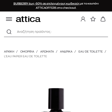
BURBERRY έως -50% σε επιλεγμένους κωδικούς
με το κουπόνι
ATTICAOFFERS στο checkout.
Αναζήτηση προϊόντος :
ΑΡΧΙΚΉ
/
ΟΜΟΡΦΙΑ
/
ΑΡΩΜΑΤΑ
/
ΑΝΔΡΙΚΆ
/
EAU DE TOILETTE
/
L’EAU PAPIER EAU DE TOILETTE