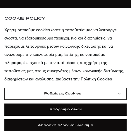
atticaofficial
|
atticabeauty
COOKIE POLICY
atticadps
Χρησιμοποιούμε cookies ώστε η τοποθεσία μας να λειτουργεί
σωστά, να εξατομικεύουμε περιεχόμενο και διαφημίσεις, να
atticadps
παρέχουμε λειτουργίες μέσων κοινωνικής δικτύωσης και να
αναλύουμε την κυκλοφορία μας. Επίσης, κοινοποιούμε
πληροφορίες σχετικά με την από μέρους σας χρήση της
τοποθεσίας μας στους συνεργάτες μέσων κοινωνικής δικτύωσης,
διαφημίσεων και ανάλυσης. Διαβάστε την Πολιτική Cookies
Ρυθμίσεις Cookies
Απόρριψη όλων
Αποδοχή όλων και κλείσιμο
|
|
|
Όροι Χρήσης
Πολιτική Cookies
Κώδικας Δεοντολογίας