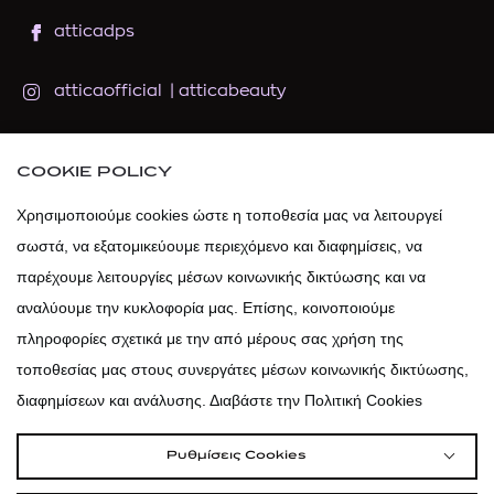
atticadps
atticaofficial
|
atticabeauty
atticadps
COOKIE POLICY
atticadps
Χρησιμοποιούμε cookies ώστε η τοποθεσία μας να λειτουργεί
σωστά, να εξατομικεύουμε περιεχόμενο και διαφημίσεις, να
παρέχουμε λειτουργίες μέσων κοινωνικής δικτύωσης και να
αναλύουμε την κυκλοφορία μας. Επίσης, κοινοποιούμε
πληροφορίες σχετικά με την από μέρους σας χρήση της
τοποθεσίας μας στους συνεργάτες μέσων κοινωνικής δικτύωσης,
διαφημίσεων και ανάλυσης. Διαβάστε την Πολιτική Cookies
Ρυθμίσεις Cookies