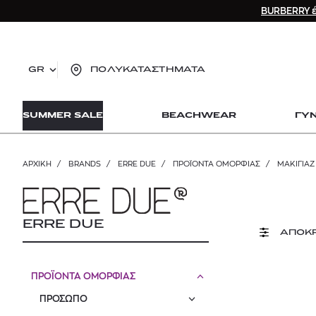
BURBERRY έ
GR
ΠΟΛΥΚΑΤΑΣΤΗΜΑΤΑ
TO
SUMMER SALE
BEACHWEAR
ΓΥ
lo
Zad
lon
ΑΡΧΙΚΉ
/
BRANDS
/
ERRE DUE
/
ΠΡΟΪΟΝΤΑ ΟΜΟΡΦΙΑΣ
/
ΜΑΚΙΓΙΑΖ
Ysl
Dio
ERRE DUE
ΑΠΟΚ
ΠΡΟΪΟΝΤΑ ΟΜΟΡΦΙΑΣ
ΠΡΟΣΩΠΟ