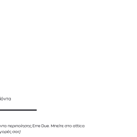
ϊόντα
α περιποίησης Erre Due. Μπείτε στο attica
αγορές σας!