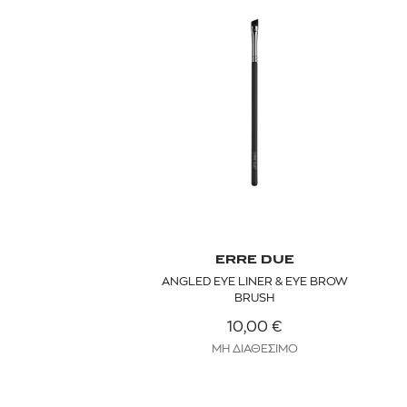
 BARTH
DIOR
ERRE DUE
Ο ΣΟΡΤΣ
DIOR FOREVER NUDE BRONZE POWDER BRONZER IN NATURAL GLOW OR MATTE FINISH | 04 Warm
ANGLED EYE LINER & EYE BROW
BRUSH
0
€
15%
61,84
€
OFFER
10,00
€
ΜΗ ΔΙΑΘΕΣΙΜΟ