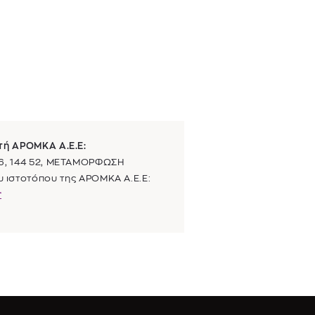
υτή
ΑΡΟΜΚΑ Α.Ε.Ε
:
 6, 144 52, ΜΕΤΑΜΟΡΦΩΣΗ
υ ιστοτόπου της
ΑΡΟΜΚΑ Α.Ε.Ε
:
r