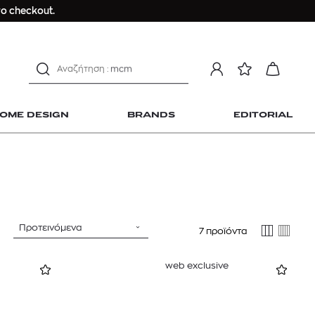
Longchamp Le Pliage
ο checkout.
αντηλιακό προσώπου
estee lauder double wear
kiehl's avocado eye
mcm
sandro
OME DESIGN
BRANDS
EDITORIAL
γυναικεία αρώματα
μαγιό
ανδρικο t-shirt
Dior sauvage
Longchamp Le Pliage
 Home Design
αντηλιακό προσώπου
Προτεινόμενα
7 προϊόντα
estee lauder double wear
kiehl's avocado eye
web exclusive
mcm
sandro