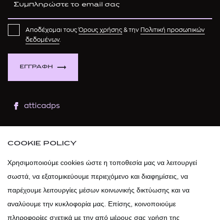
Αποδέχομαι τους
Όρους χρήσης
& την
Πολιτική προσωπικών
δεδομένων
.
ΕΓΓΡΑΦΗ
atticadps
atticaofficial
|
atticabeauty
COOKIE POLICY
atticadps
Χρησιμοποιούμε cookies ώστε η τοποθεσία μας να λειτουργεί
σωστά, να εξατομικεύουμε περιεχόμενο και διαφημίσεις, να
atticadps
παρέχουμε λειτουργίες μέσων κοινωνικής δικτύωσης και να
αναλύουμε την κυκλοφορία μας. Επίσης, κοινοποιούμε
πληροφορίες σχετικά με την από μέρους σας χρήση της