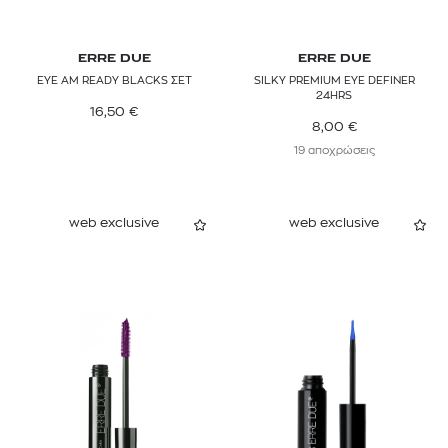
ERRE DUE
ERRE DUE
EYE AM READY BLACKS ΣΕΤ
SILKY PREMIUM EYE DEFINER
24HRS
16,50
€
8,00
€
19 αποχρώσεις
web exclusive
web exclusive