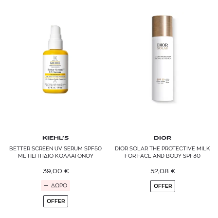
L’ORÉAL PARIS
MALIN+GOETZ
MZ SKIN
NATURA BISSÉ
RADIANT PROFESSIONAL
RITUALS
SEVENTEEN
KIEHL’S
DIOR
SHISEIDO
BETTER SCREEN UV SERUM SPF50
DIOR SOLAR THE PROTECTIVE MILK
ME ΠΕΠΤΙΔΙΟ ΚΟΛΛΑΓΟΝΟΥ
FOR FACE AND BODY SPF30
SISLEY PARIS
39,00
€
52,08
€
VALMONT
ΔΩΡΟ
OFFER
OFFER
YOUTH LAB.