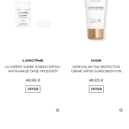
DR.JART+
FREZYDERM
GARNIER
GUERLAIN
HEI POA
LANCÔME
DIOR
KIEHL’S
UV EXPERT SUPRA SCREEN SPF50+
DIOR SOLAR THE PROTECTIVE
ΑΝΤΗΛΙΑΚΟΣ ΟΡΟΣ ΠΡΟΣΩΠΟΥ
CREME SPF50 SUNSCREEN FOR
FACE
L'OCCITANE
49,99
€
46,65
€
LA MER
OFFER
OFFER
LA PRAIRIE
LANCASTER
LANCÔME