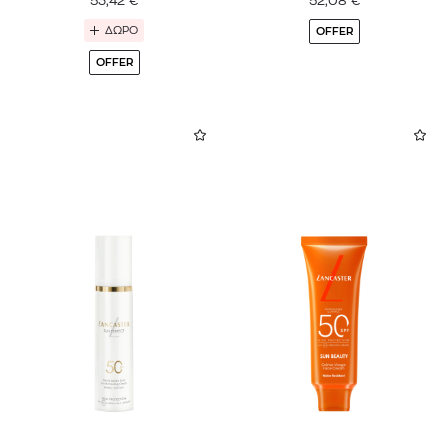
53,42
€
52,08
€
ΔΩΡΟ
OFFER
OFFER