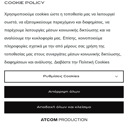
COOKIE POLICY
Χρησιμοποιούμε cookies ώστε η τοποθεσία μας να λειτουργεί
atticadps
σωστά, να εξατομικεύουμε περιεχόμενο και διαφημίσεις, να
παρέχουμε λειτουργίες μέσων κοινωνικής δικτύωσης και να
atticaofficial
|
atticabeauty
αναλύουμε την κυκλοφορία μας. Επίσης, κοινοποιούμε
πληροφορίες σχετικά με την από μέρους σας χρήση της
atticadps
τοποθεσίας μας στους συνεργάτες μέσων κοινωνικής δικτύωσης,
διαφημίσεων και ανάλυσης. Διαβάστε την Πολιτική Cookies
atticadps
Ρυθμίσεις Cookies
Απόρριψη όλων
Αποδοχή όλων και κλείσιμο
Εφαρμογή
Εφαρμογή
Εφαρμογή
Εφαρμογή
Εφαρμογή
Εφαρμογή
ΦΙΛΤΡΑ ΚΑΙ ΚΑΤΗΓΟΡΙΕΣ