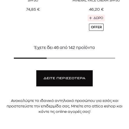
SPF30
MINERAL FACE CREAM SPF50
74,85
€
46,20
€
ΔΩΡΟ
OFFER
Έχετε δει
46
από
142
προϊόντα
ΔΕΙΤΕ ΠΕΡΙΣΣΟΤΕΡΑ
Ανακαλύψτε το ιδανικό αντηλιακό προσώπου για εσάς και
προστατεύστε την επιδερμίδα σας. Μπείτε στο attica eshop και
κάντε τις online αγορές σας!