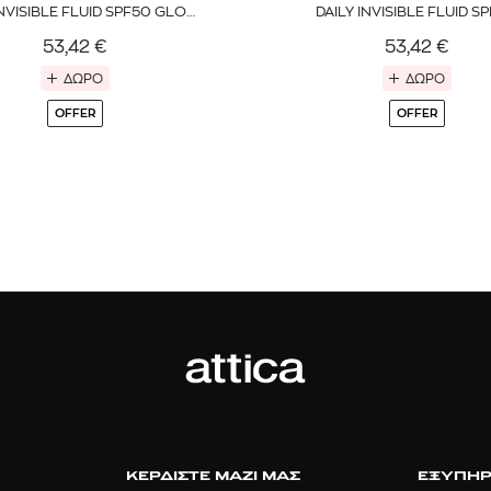
INVISIBLE FLUID SPF50 GLOW
DAILY INVISIBLE FLUID S
BOOSTER
SENSITIVE MINERAL
53,42
€
53,42
€
ΔΩΡΟ
ΔΩΡΟ
OFFER
OFFER
ΚΕΡΔΙΣΤΕ ΜΑΖΙ ΜΑΣ
ΕΞΥΠΗΡ