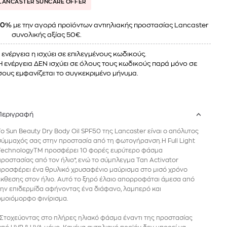
LANCASTER SUNCARE OFFER
40%
με την αγορά προϊόντων αντιηλιακής προστασίας Lancaster
συνολικής αξίας 50€.
 ενέργεια η ισχύει σε επιλεγμένους κωδικούς.
Η ενέργεια ΔΕΝ ισχύει σε όλους τους κωδικούς παρά μόνο σε
ους εμφανίζεται το συγκεκριμένο μήνυμα.
Περιγραφή
Το Sun Beauty Dry Body Oil SPF50 της Lancaster είναι ο απόλυτος
σύμμαχός σας στην προστασία από τη φωτογήρανση.Η Full Light
TechnologyTM προσφέρει 10 φορές ευρύτερο φάσμα
προστασίας από τον ήλιο*, ενώ το σύμπλεγμα Tan Activator
προσφέρει ένα θρυλικό χρυσαφένιο μαύρισμα στο μισό χρόνο
έκθεσης στον ήλιο. Αυτό το ξηρό έλαιο απορροφάται άμεσα από
την επιδερμίδα αφήνοντας ένα διάφανο, λαμπερό και
ομοιόμορφο φινίρισμα.
*Στοχεύοντας στο πλήρες ηλιακό φάσμα έναντι της προστασίας