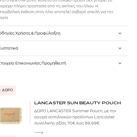
από UVB & UVA μόνο. Κανένα αντηλιακό προϊόν δεν μπορεί να
παρέχει πλήρη προστασία από τις ακτίνες του ήλιου. Η
υπερβολική έκθεση στον ήλιο αποτελεί σοβαρή απειλή για την
γεία.
Οδηγίες Χρήσης & Προφύλαξης
Συστατικά
Στοιχεία Επικοινωνίας Προμηθευτή
+ ΔΩΡΟ
LANCASTER SUN BEAUTY POUCH
ΔΩΡΟ LANCASTER Summer Pouch, με την
αγορά αντηλιακών προϊόντων Lancaster
συνολικής αξίας 70€ έως 89,99€.