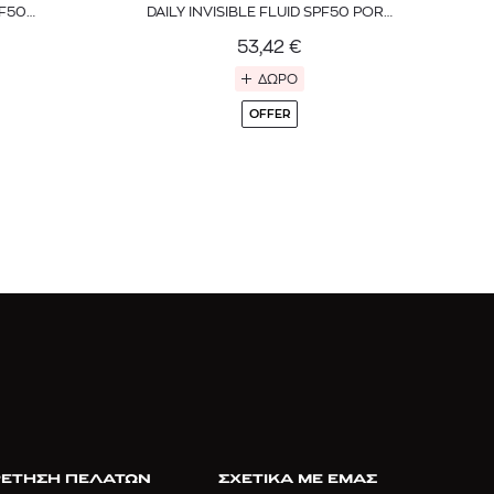
PF50
DAILY INVISIBLE FLUID SPF50 PORE
& IMPERFECTIONS
53,42
€
ΔΩΡΟ
OFFER
ΕΤΗΣΗ ΠΕΛΑΤΩΝ
ΣΧΕΤΙΚΑ ΜΕ ΕΜΑΣ