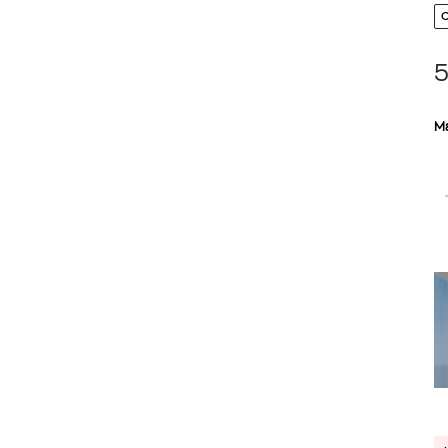
5
Μ
TOM FORD
MIU MIU
MC2 SAINT
SOLEIL BLANC PARFUM EAU DE TOILETTE | 50ml
ΓΥΑΛΙΑ ΗΛΙΟΥ A52S/ZVN4I0/52
ΑΝΔΡΙΚΟ ΜΑΓΙ
421,00
€
120,00
€
102,0
365,00
€
OFFER