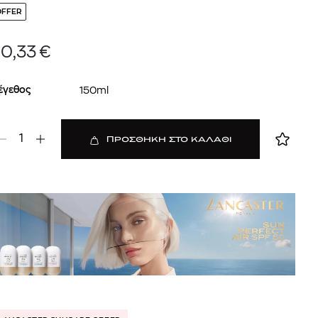
OFFER
0,33
€
έγεθος
150ml
1
ΠΡΟΣΘΗΚΗ ΣΤΟ ΚΑΛΑΘΙ
 BARTH
DIOR
Ο ΣΟΡΤΣ
DIOR FOREVER NUDE BRONZE POWDER BRONZER IN NATURAL GLOW OR MATTE FINISH | 04 Warm
0
€
15%
61,84
€
OFFER