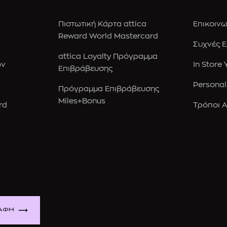
Πιστωτική Κάρτα attica
Επικοινω
Reward World Mastercard
Συχνές 
attica Loyalty Πρόγραμμα
ών
In Store
Επιβράβευσης
Personal
Πρόγραμμα Επιβράβευσης
Miles+Bonus
rd
Τρόποι 
ΑΦΗ