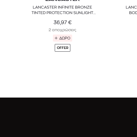
LANCASTER INFINITE BRONZE
LANC
TINTED PROTECTION SUNLIGHT
BOD
CREAM SPF30
36,97
€
2 αποχρώσεις
ΔΩΡΟ
OFFER