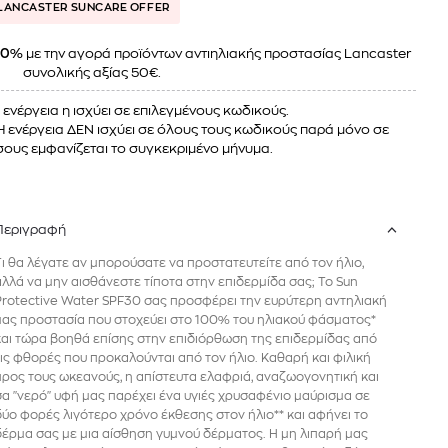
LANCASTER SUNCARE OFFER
40%
με την αγορά προϊόντων αντιηλιακής προστασίας Lancaster
συνολικής αξίας 50€.
 ενέργεια η ισχύει σε επιλεγμένους κωδικούς.
Η ενέργεια ΔΕΝ ισχύει σε όλους τους κωδικούς παρά μόνο σε
ους εμφανίζεται το συγκεκριμένο μήνυμα.
Περιγραφή
Τι θα λέγατε αν μπορούσατε να προστατευτείτε από τον ήλιο,
αλλά να μην αισθάνεστε τίποτα στην επιδερμίδα σας; Το Sun
Protective Water SPF30 σας προσφέρει την ευρύτερη αντηλιακή
μας προστασία που στοχεύει στο 100% του ηλιακού φάσματος*
και τώρα βοηθά επίσης στην επιδιόρθωση της επιδερμίδας από
τις φθορές που προκαλούνται από τον ήλιο. Καθαρή και φιλική
προς τους ωκεανούς, η απίστευτα ελαφριά, αναζωογονητική και
σα "νερό" υφή μας παρέχει ένα υγιές χρυσαφένιο μαύρισμα σε
δύο φορές λιγότερο χρόνο έκθεσης στον ήλιο** και αφήνει το
δέρμα σας με μια αίσθηση γυμνού δέρματος. Η μη λιπαρή μας