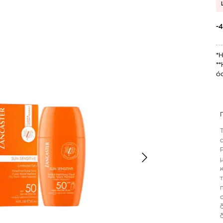
-
*Η
**
όσ