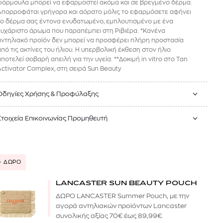
φόρμουλα μπορεί να εφαρμοστεί ακόμα και σε βρεγμένο δέρμα.
Απορροφάται γρήγορα και αόρατο μόλις το εφαρμόσετε αφήνει
το δέρμα σας έντονα ενυδατωμένο, εμπλουτισμένο με ένα
ευχάριστο άρωμα που παραπέμπει στη Ριβιέρα. *Κανένα
αντηλιακό προϊόν δεν μπορεί να προσφέρει πλήρη προστασία
από τις ακτίνες του ήλιου. Η υπερβολική έκθεση στον ήλιο
αποτελεί σοβαρή απειλή για την υγεία. **Δοκιμή in vitro στο Tan
Activator Complex, στη σειρά Sun Beauty
Οδηγίες Χρήσης & Προφύλαξης
Στοιχεία Επικοινωνίας Προμηθευτή
+ ΔΩΡΟ
LANCASTER SUN BEAUTY POUCH
ΔΩΡΟ LANCASTER Summer Pouch, με την
αγορά αντηλιακών προϊόντων Lancaster
συνολικής αξίας 70€ έως 89,99€.