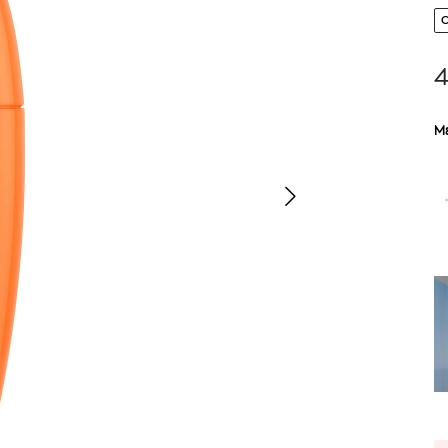
4
Μ
TOM FORD
MIU MIU
MC2 SAINT
SOLEIL BLANC PARFUM EAU DE TOILETTE | 50ml
ΓΥΑΛΙΑ ΗΛΙΟΥ A52S/ZVN4I0/52
ΑΝΔΡΙΚΟ ΜΑΓΙ
421,00
€
120,00
€
102,0
365,00
€
OFFER