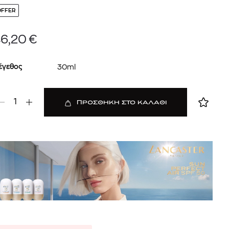
mcm
OFFER
sandro
6,20
€
έγεθος
30ml
1
ΠΡΟΣΘΗΚΗ ΣΤΟ ΚΑΛΑΘΙ
 BARTH
DIOR
Ο ΣΟΡΤΣ
DIOR FOREVER NUDE BRONZE POWDER BRONZER IN NATURAL GLOW OR MATTE FINISH | 04 Warm
0
€
15%
61,84
€
OFFER