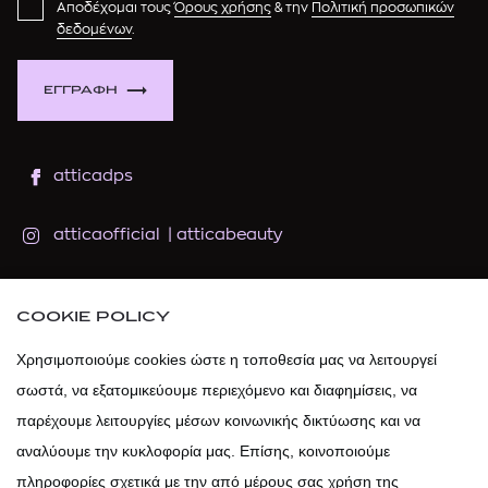
Αποδέχομαι τους
Όρους χρήσης
& την
Πολιτική προσωπικών
δεδομένων
.
ΕΓΓΡΑΦΗ
atticadps
atticaofficial
|
atticabeauty
atticadps
COOKIE POLICY
atticadps
Χρησιμοποιούμε cookies ώστε η τοποθεσία μας να λειτουργεί
σωστά, να εξατομικεύουμε περιεχόμενο και διαφημίσεις, να
παρέχουμε λειτουργίες μέσων κοινωνικής δικτύωσης και να
αναλύουμε την κυκλοφορία μας. Επίσης, κοινοποιούμε
πληροφορίες σχετικά με την από μέρους σας χρήση της