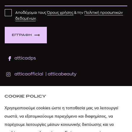
Αποδέχομαι τους
Όρους χρήσης
& την
Πολιτική προσωπικών
δεδομένων
.
ΕΓΓΡΑΦΗ
atticadps
atticaofficial
|
atticabeauty
atticadps
COOKIE POLICY
atticadps
Χρησιμοποιούμε cookies ώστε η τοποθεσία μας να λειτουργεί
σωστά, να εξατομικεύουμε περιεχόμενο και διαφημίσεις, να
παρέχουμε λειτουργίες μέσων κοινωνικής δικτύωσης και να