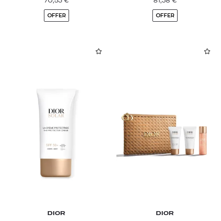
70,53
€
81,38
€
OFFER
OFFER
DIOR
DIOR