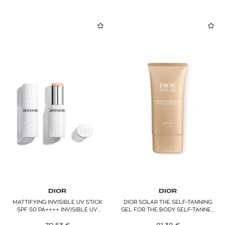
DIOR
DIOR
MATTIFYING INVISIBLE UV STICK
DIOR SOLAR THE SELF-TANNING
SPF 50 PA++++ INVISIBLE UV
GEL FOR THE BODY SELF-TANNER
PROTECTION STICK
FOR THE BODY - BUILDABLE
INTENSITY