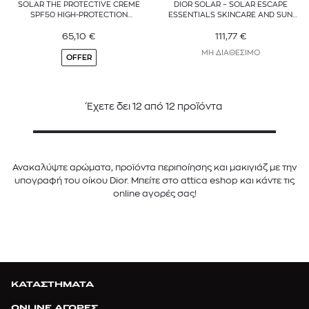
SOLAR THE PROTECTIVE CREME
DIOR SOLAR – SOLAR ESCAPE
SPF50 HIGH-PROTECTION
ESSENTIALS SKINCARE AND SUN
SUNSCREEN FOR BODY
PROTECTION - 3 CREATIONS
65,10
€
111,77
€
ΜΗ ΔΙΑΘΕΣΙΜΟ
OFFER
Έχετε δει
12
από
12
προϊόντα
Ανακαλύψτε αρώματα, προϊόντα περιποίησης και μακιγιάζ με την
υπογραφή του οίκου Dior. Μπείτε στο attica eshop και κάντε τις
online αγορές σας!
ΚΑΤΑΣΤΗΜΑΤΑ
ONLINE ΑΓΟΡΕΣ