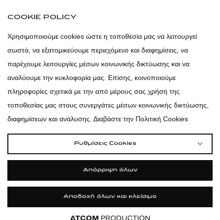
atticaofficial
|
atticabeauty
COOKIE POLICY
atticadps
Χρησιμοποιούμε cookies ώστε η τοποθεσία μας να λειτουργεί
σωστά, να εξατομικεύουμε περιεχόμενο και διαφημίσεις, να
atticadps
παρέχουμε λειτουργίες μέσων κοινωνικής δικτύωσης και να
αναλύουμε την κυκλοφορία μας. Επίσης, κοινοποιούμε
πληροφορίες σχετικά με την από μέρους σας χρήση της
τοποθεσίας μας στους συνεργάτες μέσων κοινωνικής δικτύωσης,
διαφημίσεων και ανάλυσης. Διαβάστε την Πολιτική Cookies
Ρυθμίσεις Cookies
Απόρριψη όλων
Αποδοχή όλων και κλείσιμο
|
|
|
Όροι Χρήσης
Πολιτική Cookies
Κώδικας Δεοντολογίας
Προστασία Προσωπικών Δεδομένων
Εφαρμογή
ΦΙΛΤΡΑ ΚΑΙ ΚΑΤΗΓΟΡΙΕΣ