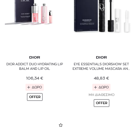
DIOR
DIOR
DIOR ADDICT DUO HYDRATING LIP
EYE ESSENTIALS DIORSHOW SET
BALM AND LIP OIL
EXTREME VOLUME MASCARA AND
LASH PRIMER-SERUM
106,34
€
48,83
€
ΔΩΡΟ
ΔΩΡΟ
ΜΗ ΔΙΑΘΕΣΙΜΟ
OFFER
OFFER