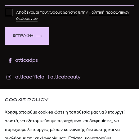
Αποδέχομαι τους
Όρους χρήσης
& την
Πολιτική προσωπικών
δεδομένων
.
ΕΓΓΡΑΦΗ
atticadps
atticaofficial
|
atticabeauty
atticadps
COOKIE POLICY
atticadps
Χρησιμοποιούμε cookies ώστε η τοποθεσία μας να λειτουργεί
σωστά, να εξατομικεύουμε περιεχόμενο και διαφημίσεις, να
παρέχουμε λειτουργίες μέσων κοινωνικής δικτύωσης και να
αναλύουμε την κυκλοφορία μας. Επίσης, κοινοποιούμε