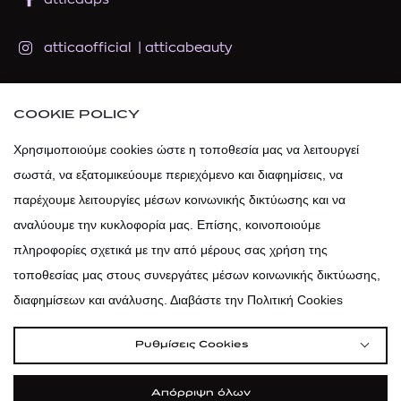
atticaofficial
|
atticabeauty
atticadps
COOKIE POLICY
atticadps
Χρησιμοποιούμε cookies ώστε η τοποθεσία μας να λειτουργεί
σωστά, να εξατομικεύουμε περιεχόμενο και διαφημίσεις, να
παρέχουμε λειτουργίες μέσων κοινωνικής δικτύωσης και να
αναλύουμε την κυκλοφορία μας. Επίσης, κοινοποιούμε
πληροφορίες σχετικά με την από μέρους σας χρήση της
τοποθεσίας μας στους συνεργάτες μέσων κοινωνικής δικτύωσης,
διαφημίσεων και ανάλυσης. Διαβάστε την Πολιτική Cookies
Ρυθμίσεις Cookies
Απόρριψη όλων
|
|
|
Όροι Χρήσης
Πολιτική Cookies
Κώδικας Δεοντολογίας