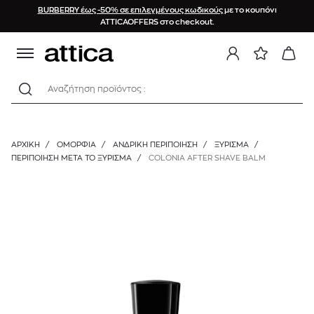
BURBERRY έως -50% σε επιλεγμένους κωδικούς
με το κουπόνι
ATTICAOFFERS στο checkout.
Αναζήτηση προϊόντος :
ΑΡΧΙΚΉ
/
ΟΜΟΡΦΙΑ
/
ΑΝΔΡΙΚΗ ΠΕΡΙΠΟΙΗΣΗ
/
ΞΎΡΙΣΜΑ
/
ΠΕΡΙΠΟΊΗΣΗ ΜΕΤΆ ΤΟ ΞΎΡΙΣΜΑ
/
COLONIA AFTER SHAVE BALM