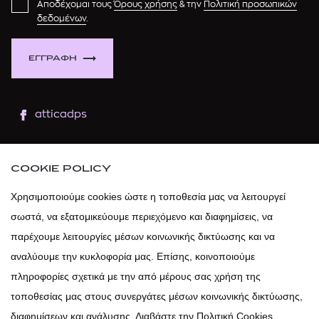
Αποδέχομαι τους
Όρους χρήσης
& την
Πολιτική προσωπικών
δεδομένων
.
ΕΓΓΡΑΦΗ
atticadps
atticaofficial
|
atticabeauty
COOKIE POLICY
atticadps
Χρησιμοποιούμε cookies ώστε η τοποθεσία μας να λειτουργεί
σωστά, να εξατομικεύουμε περιεχόμενο και διαφημίσεις, να
atticadps
παρέχουμε λειτουργίες μέσων κοινωνικής δικτύωσης και να
αναλύουμε την κυκλοφορία μας. Επίσης, κοινοποιούμε
πληροφορίες σχετικά με την από μέρους σας χρήση της
τοποθεσίας μας στους συνεργάτες μέσων κοινωνικής δικτύωσης,
διαφημίσεων και ανάλυσης. Διαβάστε την Πολιτική Cookies