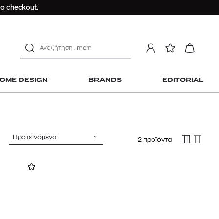
ο checkout.
αντηλιακό προσώπου
estee lauder double wear
kiehl's avocado eye
mcm
sandro
OME DESIGN
BRANDS
EDITORIAL
γυναικεία αρώματα
μαγιό
ανδρικο t-shirt
Dior sauvage
Longchamp Le Pliage
Προτεινόμενα
2 προϊόντα
αντηλιακό προσώπου
 Home Design
estee lauder double wear
kiehl's avocado eye
mcm
sandro