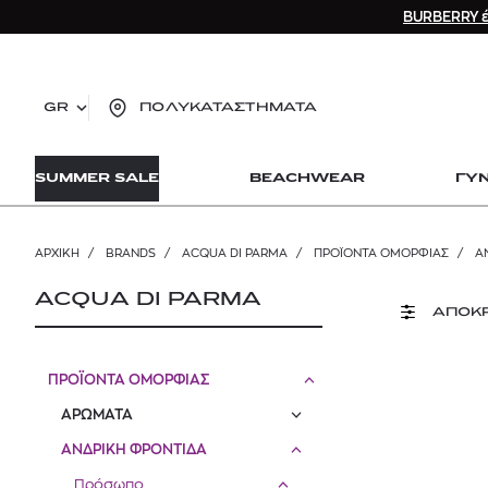
BURBERRY έ
GR
ΠΟΛΥΚΑΤΑΣΤΗΜΑΤΑ
TO
SUMMER SALE
BEACHWEAR
ΓΥ
lo
Zad
lon
ΑΡΧΙΚΉ
/
BRANDS
/
ACQUA DI PARMA
/
ΠΡΟΪΟΝΤΑ ΟΜΟΡΦΙΑΣ
/
Α
Ysl
Dio
ACQUA DI PARMA
ΑΠΟΚ
ΠΡΟΪΟΝΤΑ ΟΜΟΡΦΙΑΣ
ΑΡΩΜΑΤΑ
ΑΝΔΡΙΚΗ ΦΡΟΝΤΙΔΑ
Πρόσωπο