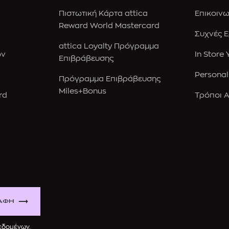
Πιστωτική Κάρτα attica
Επικοινω
Reward World Mastercard
Συχνές 
attica Loyalty Πρόγραμμα
ών
In Store
Επιβράβευσης
Personal
Πρόγραμμα Επιβράβευσης
Miles+Bonus
rd
Τρόποι 
ΑΦΗ
δεδομένων
.