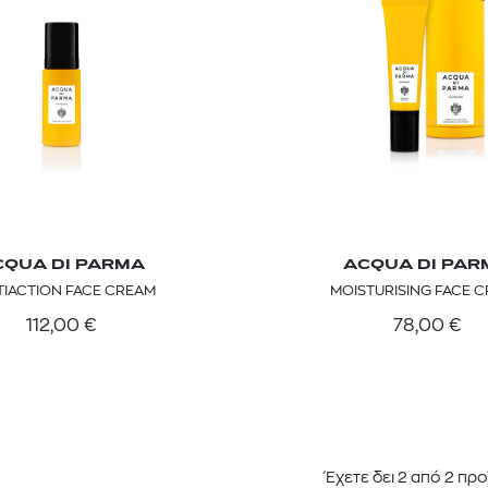
CQUA DI PARMA
ACQUA DI PAR
TIACTION FACE CREAM
MOISTURISING FACE 
TOM FORD
MIU MIU
MC2 SAINT
SOLEIL BLANC PARFUM EAU DE TOILETTE | 50ml
ΓΥΑΛΙΑ ΗΛΙΟΥ A52S/ZVN4I0/52
ΑΝΔΡΙΚΟ ΜΑΓΙ
112,00
€
78,00
€
421,00
€
120,00
€
102,0
365,00
€
OFFER
Έχετε δει
2
από
2
προ