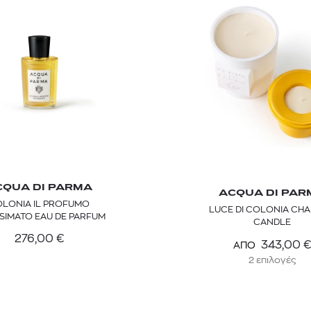
CQUA DI PARMA
TOM FORD
MIU MIU
MC2 SAINT
ACQUA DI PAR
LONIA IL PROFUMO
SOLEIL BLANC PARFUM EAU DE TOILETTE | 50ml
ΓΥΑΛΙΑ ΗΛΙΟΥ A52S/ZVN4I0/52
ΑΝΔΡΙΚΟ ΜΑΓΙ
LUCE DI COLONIA CHA
SIMATO EAU DE PARFUM
CANDLE
421,00
€
120,00
€
102,0
365,00
€
OFFER
276,00
€
343,00
€
ΑΠΟ
2 επιλογές