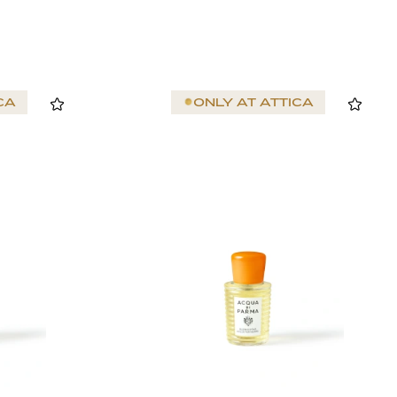
CA
ONLY AT
ATTICA