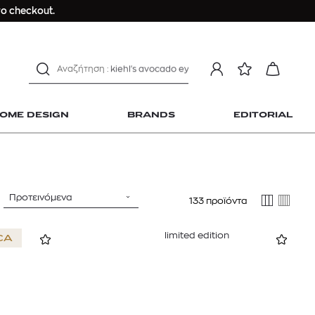
Longchamp Le Pliage
ο checkout.
αντηλιακό προσώπου
estee lauder double wear
kiehl's avocado eye
mcm
sandro
OME DESIGN
BRANDS
EDITORIAL
γυναικεία αρώματα
μαγιό
ανδρικο t-shirt
Dior sauvage
Προτεινόμενα
133 προϊόντα
Longchamp Le Pliage
 Home Design
αντηλιακό προσώπου
limited edition
CA
estee lauder double wear
kiehl's avocado eye
mcm
sandro