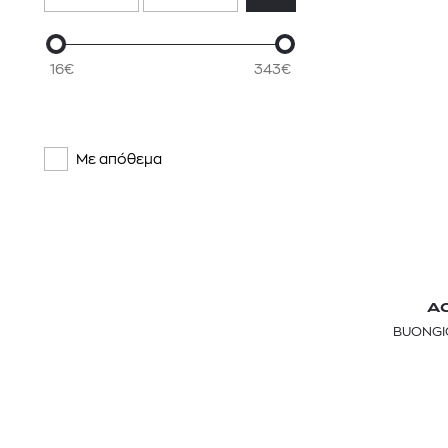
16€
343€
Με απόθεμα
A
BUONGI