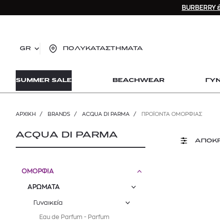
BURBERRY έ
GR
ΠΟΛΥΚΑΤΑΣΤΗΜΑΤΑ
TO
SUMMER SALE
BEACHWEAR
ΓΥ
lo
Zad
lon
ΑΡΧΙΚΉ
/
BRANDS
/
ACQUA DI PARMA
/
ΠΡΟΪΟΝΤΑ ΟΜΟΡΦΙΑΣ
Ysl
Dio
ACQUA DI PARMA
ΑΠΟΚ
ΟΜΟΡΦΙΑ
ΑΡΩΜΑΤΑ
Γυναικεία
Eau de Parfum - Parfum