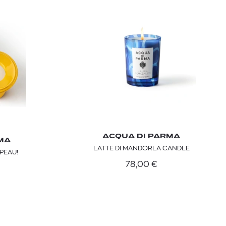
ACQUA DI PARMA
 BARTH
DIOR
MA
LATTE DI MANDORLA CANDLE
Ο ΣΟΡΤΣ
DIOR FOREVER NUDE BRONZE POWDER BRONZER IN NATURAL GLOW OR MATTE FINISH | 04 Warm
PEAU!
78,00
€
0
€
15%
61,84
€
OFFER