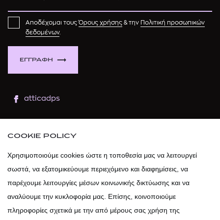
Αποδέχομαι τους
Όρους χρήσης
& την
Πολιτική προσωπικών
δεδομένων
.
ΕΓΓΡΑΦΗ
atticadps
atticaofficial
|
atticabeauty
COOKIE POLICY
atticadps
Χρησιμοποιούμε cookies ώστε η τοποθεσία μας να λειτουργεί
σωστά, να εξατομικεύουμε περιεχόμενο και διαφημίσεις, να
atticadps
παρέχουμε λειτουργίες μέσων κοινωνικής δικτύωσης και να
αναλύουμε την κυκλοφορία μας. Επίσης, κοινοποιούμε
πληροφορίες σχετικά με την από μέρους σας χρήση της