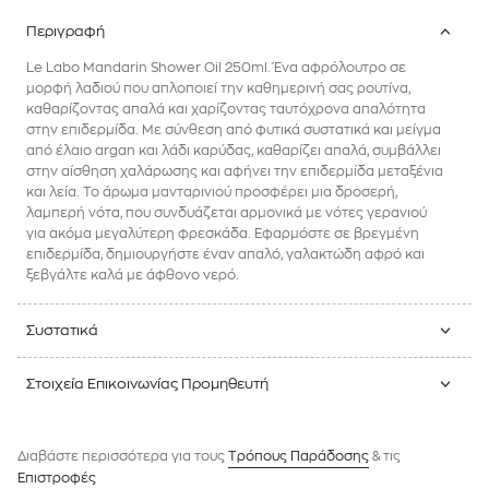
Περιγραφή
Le Labo Mandarin Shower Oil 250ml. Ένα αφρόλουτρο σε
μορφή λαδιού που απλοποιεί την καθημερινή σας ρουτίνα,
καθαρίζοντας απαλά και χαρίζοντας ταυτόχρονα απαλότητα
στην επιδερμίδα. Με σύνθεση από φυτικά συστατικά και μείγμα
από έλαιο argan και λάδι καρύδας, καθαρίζει απαλά, συμβάλλει
στην αίσθηση χαλάρωσης και αφήνει την επιδερμίδα μεταξένια
και λεία. Το άρωμα μανταρινιού προσφέρει μια δροσερή,
λαμπερή νότα, που συνδυάζεται αρμονικά με νότες γερανιού
για ακόμα μεγαλύτερη φρεσκάδα. Εφαρμόστε σε βρεγμένη
επιδερμίδα, δημιουργήστε έναν απαλό, γαλακτώδη αφρό και
ξεβγάλτε καλά με άφθονο νερό.
Συστατικά
Στοιχεία Επικοινωνίας Προμηθευτή
Διαβάστε περισσότερα για τους
Tρόπους Παράδοσης
& τις
Επιστροφές