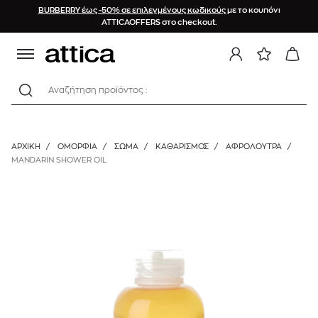
BURBERRY έως -50% σε επιλεγμένους κωδικούς
με το κουπόνι
ATTICAOFFERS στο checkout.
Αναζήτηση προϊόντος :
ΑΡΧΙΚΉ
/
ΟΜΟΡΦΙΑ
/
ΣΩΜΑ
/
ΚΑΘΑΡΙΣΜΌΣ
/
ΑΦΡΌΛΟΥΤΡΑ
/
MANDARIN SHOWER OIL