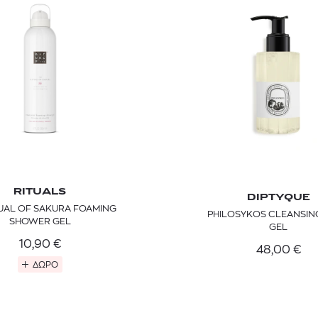
RITUALS
TOM FORD
MIU MIU
MC2 SAINT
DIPTYQUE
TUAL OF SAKURA FOAMING
SOLEIL BLANC PARFUM EAU DE TOILETTE | 50ml
ΓΥΑΛΙΑ ΗΛΙΟΥ A52S/ZVN4I0/52
ΑΝΔΡΙΚΟ ΜΑΓΙ
PHILOSYKOS CLEANSIN
SHOWER GEL
GEL
421,00
€
120,00
€
102,0
365,00
€
OFFER
10,90
€
48,00
€
ΔΩΡΟ