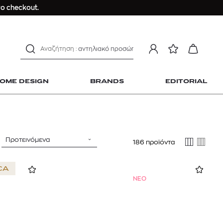
ανδρικο t-shirt
ο checkout.
Dior sauvage
Longchamp Le Pliage
αντηλιακό προσώπου
estee lauder double wear
kiehl's avocado eye
OME DESIGN
BRANDS
EDITORIAL
mcm
sandro
γυναικεία αρώματα
μαγιό
Προτεινόμενα
186 προϊόντα
ανδρικο t-shirt
 Home Design
Dior sauvage
CA
Longchamp Le Pliage
NEO
αντηλιακό προσώπου
estee lauder double wear
kiehl's avocado eye