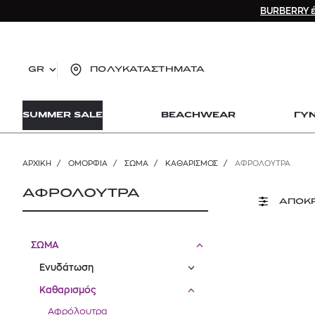
BURBERRY έ
GR
ΠΟΛΥΚΑΤΑΣΤΗΜΑΤΑ
TO
SUMMER SALE
BEACHWEAR
ΓΥ
lo
Zad
lon
ΑΡΧΙΚΉ
/
ΟΜΟΡΦΙΑ
/
ΣΩΜΑ
/
ΚΑΘΑΡΙΣΜΌΣ
/
ΑΦΡΌΛΟΥΤΡΑ
Ysl
Dio
ΑΦΡΟΛΟΥΤΡΑ
ΑΠΟΚ
ΣΩΜΑ
Ενυδάτωση
Καθαρισμός
Αφρόλουτρα