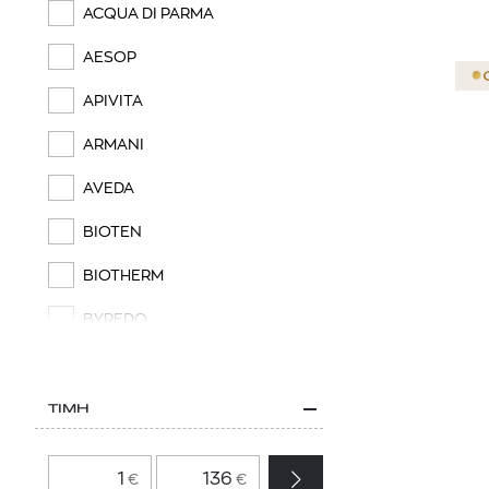
ACQUA DI PARMA
AESOP
APIVITA
ARMANI
AVEDA
BIOTEN
BIOTHERM
BYREDO
CALVIN KLEIN
CHLOÉ
ΤΙΜΗ
CLARINS
€
€