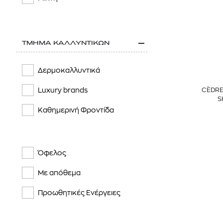
MATIERE PREMIERE
MOLTON BROWN
ΤΜΗΜΑ ΚΑΛΛΥΝΤΙΚΩΝ
MONTBLANC FRAGRANCES
NATURA BISSÉ
Δερμοκαλλυντικά
NOXZEMA
CÈDRE
Luxury brands
S
PARFUMS DE MARLY
Καθημερινή Φροντίδα
PENHALIGON'S
RABANNE
Όφελος
RITUALS
Με απόθεμα
SISLEY PARIS
Προωθητικές Ενέργειες
TOM FORD