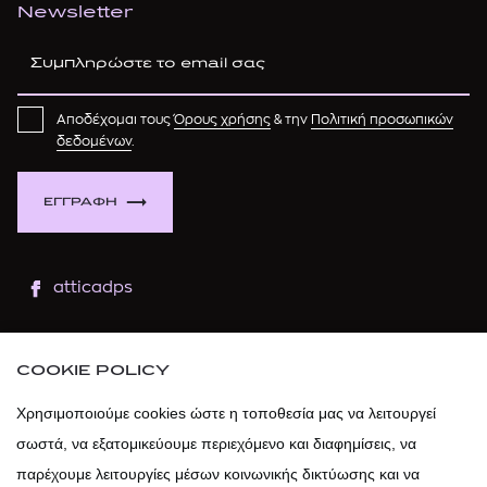
Newsletter
Αποδέχομαι τους
Όρους χρήσης
& την
Πολιτική προσωπικών
δεδομένων
.
ΕΓΓΡΑΦΗ
atticadps
atticaofficial
|
atticabeauty
COOKIE POLICY
atticadps
Χρησιμοποιούμε cookies ώστε η τοποθεσία μας να λειτουργεί
σωστά, να εξατομικεύουμε περιεχόμενο και διαφημίσεις, να
atticadps
παρέχουμε λειτουργίες μέσων κοινωνικής δικτύωσης και να