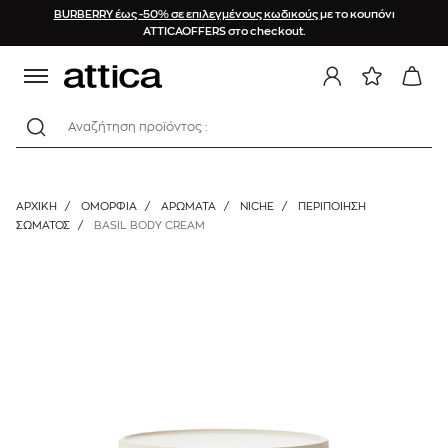
BURBERRY έως -50% σε επιλεγμένους κωδικούς
με το κουπόνι
ATTICAOFFERS στο checkout.
Αναζήτηση προϊόντος :
ΑΡΧΙΚΉ
/
ΟΜΟΡΦΙΑ
/
ΑΡΩΜΑΤΑ
/
NICHE
/
ΠΕΡΙΠΟΊΗΣΗ
ΣΏΜΑΤΟΣ
/
BASIL BODY CREAM