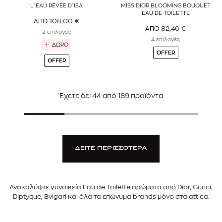
L'EAU RÊVÉE D'ISA
MISS DIOR BLOOMING BOUQUET
EAU DE TOILETTE
108,00
€
ΑΠΟ
82,46
€
ΑΠΟ
2 επιλογές
4 επιλογές
ΔΩΡΟ
OFFER
OFFER
Έχετε δει
44
από
189
προϊόντα
ΔΕΙΤΕ ΠΕΡΙΣΣΟΤΕΡΑ
Ανακαλύψτε γυναικεία Eau de Toilette αρώματα από Dior, Gucci,
Diptyque, Bvlgari και όλα τα επώνυμα brands μόνο στα attica.