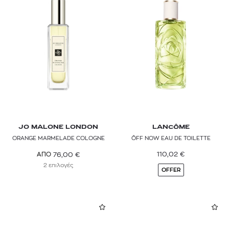
JO MALONE LONDON
LANCÔME
ORANGE MARMELADE COLOGNE
ÔFF NOW EAU DE TOILETTE
110,02
€
76,00
€
ΑΠΟ
2 επιλογές
OFFER