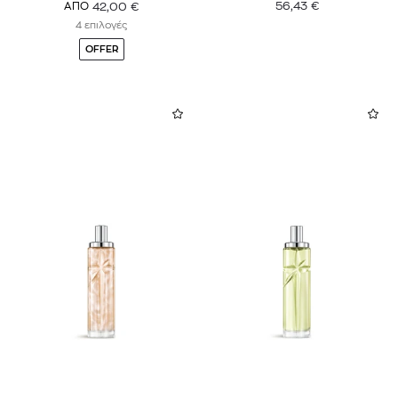
56,43
€
42,00
€
ΑΠΟ
4 επιλογές
OFFER