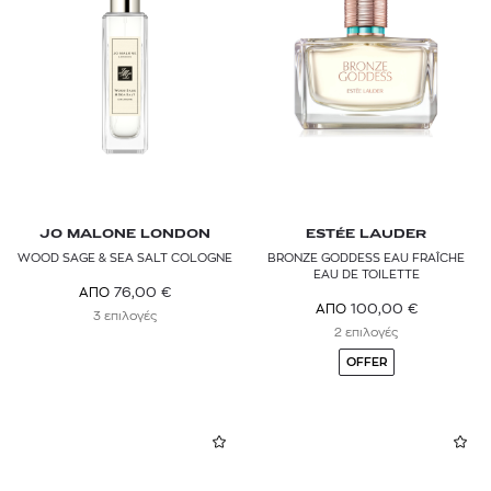
Αξεσουάρ
CAROLINA HERRERA
Σετ Αρωμάτων
CHLOÉ
Ανδρικά
CLINIQUE
Niche
DAVIDOFF
Unisex
DIOR
Αρώματα για το Σπίτι
JO MALONE LONDON
ESTÉE LAUDER
DIPTYQUE
Επαναγεμιζόμενα & Refills
WOOD SAGE & SEA SALT COLOGNE
BRONZE GODDESS EAU FRAÎCHE
EAU DE TOILETTE
Αρωματοθεραπεία
76,00
€
ΑΠΟ
DOLCE & GABBANA
100,00
€
ΑΠΟ
3 επιλογές
2 επιλογές
DSQUARED2
OFFER
ESTÉE LAUDER
GUCCI
GUERLAIN