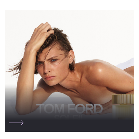
MAISON MARGIELA
MARC JACOBS BEAUTY
MOLTON BROWN
MUGLER
NARCISO RODRIGUEZ
NINA RICCI
PENHALIGON'S
SEVENTEEN
SISLEY PARIS
TOM FORD
VALMONT