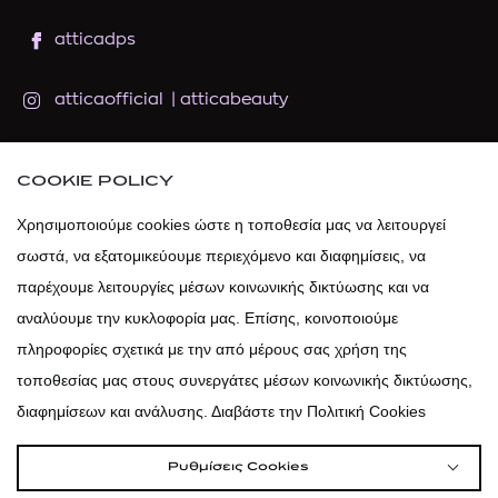
atticadps
atticaofficial
|
atticabeauty
atticadps
COOKIE POLICY
atticadps
Χρησιμοποιούμε cookies ώστε η τοποθεσία μας να λειτουργεί
σωστά, να εξατομικεύουμε περιεχόμενο και διαφημίσεις, να
παρέχουμε λειτουργίες μέσων κοινωνικής δικτύωσης και να
αναλύουμε την κυκλοφορία μας. Επίσης, κοινοποιούμε
πληροφορίες σχετικά με την από μέρους σας χρήση της
τοποθεσίας μας στους συνεργάτες μέσων κοινωνικής δικτύωσης,
διαφημίσεων και ανάλυσης. Διαβάστε την Πολιτική Cookies
Ρυθμίσεις Cookies