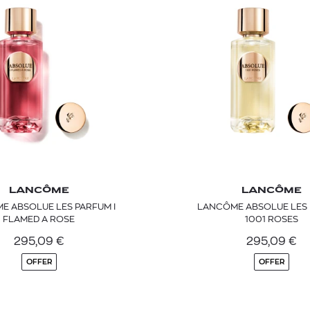
LANCÔME
LANCÔME
E ABSOLUE LES PARFUM I
LANCÔME ABSOLUE LES
FLAMED A ROSE
1001 ROSES
295,09
€
295,09
€
OFFER
OFFER