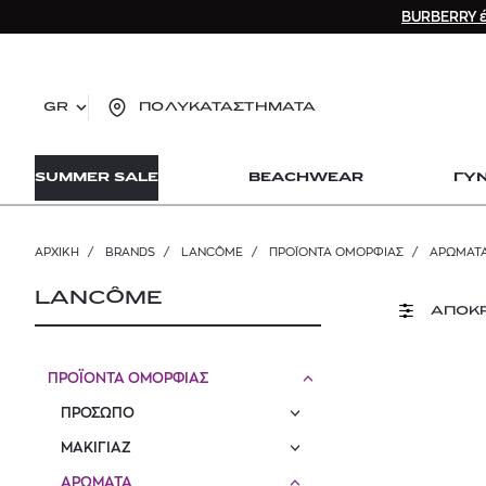
BURBERRY έ
GR
ΠΟΛΥΚΑΤΑΣΤΗΜΑΤΑ
TO
SUMMER SALE
BEACHWEAR
ΓΥ
lo
Zad
lon
ΑΡΧΙΚΉ
/
BRANDS
/
LANCÔME
/
ΠΡΟΪΟΝΤΑ ΟΜΟΡΦΙΑΣ
/
ΑΡΩΜΑΤ
Ysl
Dio
LANCÔME
ΑΠΟΚ
ΠΡΟΪΟΝΤΑ ΟΜΟΡΦΙΑΣ
ΠΡΟΣΩΠΟ
ΜΑΚΙΓΙΑΖ
ΑΡΩΜΑΤΑ