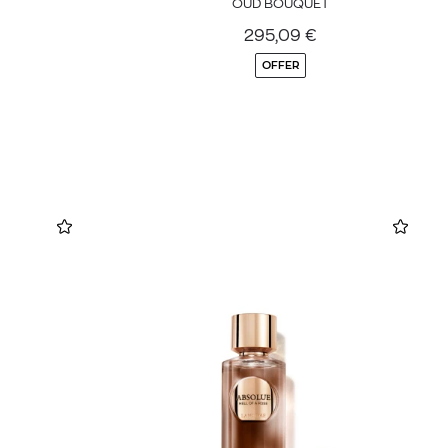
OUD BOUQUET
295,09
€
OFFER