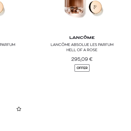
LANCÔME
 PARFUM
LANCÔME ABSOLUE LES PARFUM
HELL OF A ROSE
295,09
€
OFFER