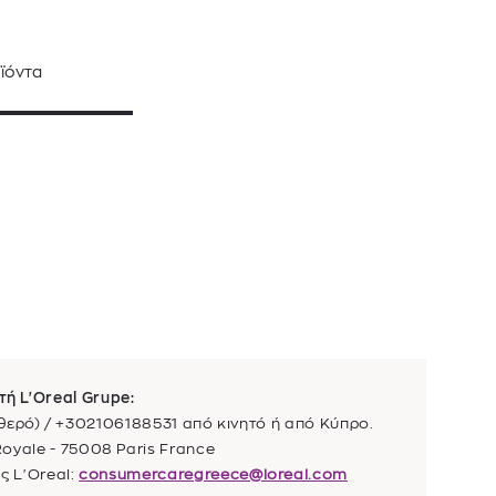
ϊόντα
τή L'Oreal Grupe:
θερό) / +302106188531 από κινητό ή από Κύπρο.
Royale - 75008 Paris France
ς L'Oreal:
consumercaregreece@loreal.com