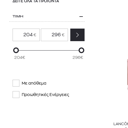
ΔΕΙΤΕ ΟΛΑ ΤΑ ΠΡΟΪΟΝΤΑ
ΤΙΜΗ
€
€
204€
296€
Με απόθεμα
Προωθητικές Ενέργειες
LANCÔM