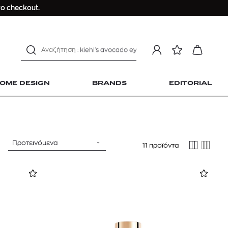
Longchamp Le Pliage
ο checkout.
αντηλιακό προσώπου
estee lauder double wear
kiehl's avocado eye
mcm
sandro
OME DESIGN
BRANDS
EDITORIAL
γυναικεία αρώματα
μαγιό
ανδρικο t-shirt
Dior sauvage
Προτεινόμενα
11 προϊόντα
Longchamp Le Pliage
 Home Design
αντηλιακό προσώπου
estee lauder double wear
kiehl's avocado eye
mcm
sandro