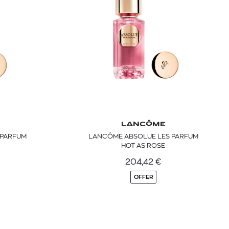
LANCÔME
LANCÔME ABSOLUE LES PARFUM
 BARTH
DIOR
HOT AS ROSE
Ο ΣΟΡΤΣ
DIOR FOREVER NUDE BRONZE POWDER BRONZER IN NATURAL GLOW OR MATTE FINISH | 04 Warm
204,42
€
0
€
15%
61,84
€
OFFER
OFFER