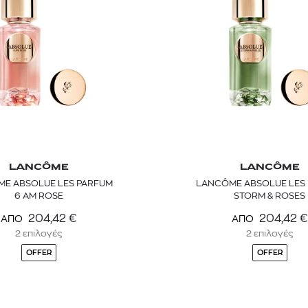
LANCÔME
LANCÔME
E ABSOLUE LES PARFUM
LANCÔME ABSOLUE LES PARFUM
TOM FORD
MIU MIU
MC2 SAINT
6 AM ROSE
STORM & ROSES
SOLEIL BLANC PARFUM EAU DE TOILETTE | 50ml
ΓΥΑΛΙΑ ΗΛΙΟΥ A52S/ZVN4I0/52
ΑΝΔΡΙΚΟ ΜΑΓΙ
204,42
€
204,42
€
ΑΠΟ
ΑΠΟ
421,00
€
120,00
€
102,0
365,00
€
OFFER
2 επιλογές
2 επιλογές
OFFER
OFFER