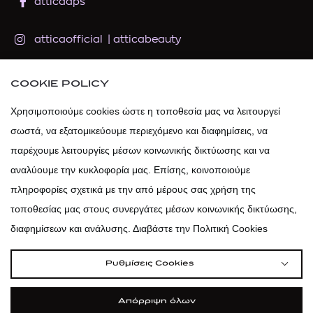
atticadps
atticaofficial
|
atticabeauty
atticadps
COOKIE POLICY
Χρησιμοποιούμε cookies ώστε η τοποθεσία μας να λειτουργεί
atticadps
σωστά, να εξατομικεύουμε περιεχόμενο και διαφημίσεις, να
παρέχουμε λειτουργίες μέσων κοινωνικής δικτύωσης και να
αναλύουμε την κυκλοφορία μας. Επίσης, κοινοποιούμε
πληροφορίες σχετικά με την από μέρους σας χρήση της
τοποθεσίας μας στους συνεργάτες μέσων κοινωνικής δικτύωσης,
διαφημίσεων και ανάλυσης. Διαβάστε την Πολιτική Cookies
Ρυθμίσεις Cookies
Απόρριψη όλων
Όροι Χρήσης
Πολιτική Cookies
Κώδικας Δεοντολογίας