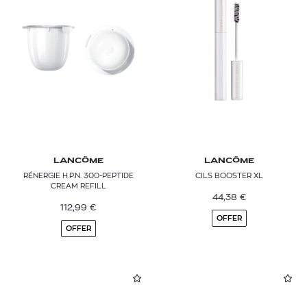
LANCÔME
LANCÔME
RÉNERGIE H.P.N. 300-PEPTIDE
CILS BOOSTER XL
CREAM REFILL
44,38
€
112,99
€
OFFER
OFFER