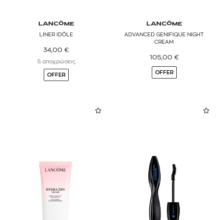
LANCÔME
LANCÔME
LINER IDÔLE
ADVANCED GENIFIQUE NIGHT
CREAM
34,00
€
105,00
€
5 αποχρώσεις
OFFER
OFFER