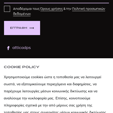
Αποδέχομαι τους
Όρους χρήσης
& την
Πολιτική προσωπικών
δεδομένων
.
ΕΓΓΡΑΦΗ
atticadps
atticaofficial
|
atticabeauty
COOKIE POLICY
atticadps
Χρησιμοποιούμε cookies ώστε η τοποθεσία μας να λειτουργεί
σωστά, να εξατομικεύουμε περιεχόμενο και διαφημίσεις, να
atticadps
παρέχουμε λειτουργίες μέσων κοινωνικής δικτύωσης και να
αναλύουμε την κυκλοφορία μας. Επίσης, κοινοποιούμε
πληροφορίες σχετικά με την από μέρους σας χρήση της
τοποθεσίας μας στους συνεργάτες μέσων κοινωνικής δικτύωσης,