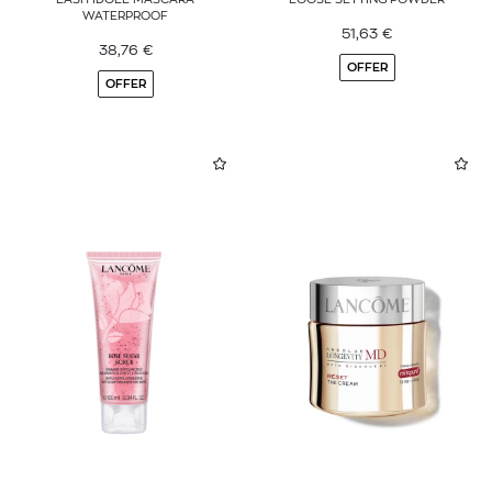
WATERPROOF
51,63
€
38,76
€
OFFER
OFFER