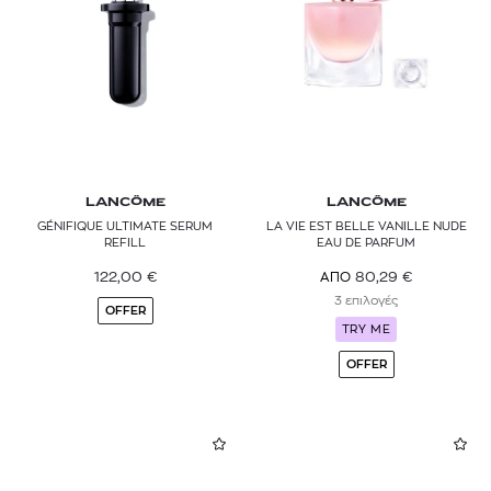
LANCÔME
LANCÔME
GÉNIFIQUE ULTIMATE SERUM
LA VIE EST BELLE VANILLE NUDE
REFILL
EAU DE PARFUM
122,00
€
80,29
€
ΑΠΟ
3 επιλογές
OFFER
TRY ME
OFFER