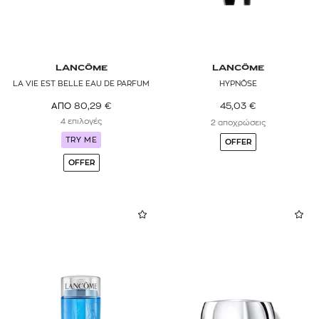
LANCÔME
LANCÔME
LA VIE EST BELLE EAU DE PARFUM
HYPNÔSE
45,03
€
80,29
€
ΑΠΟ
4 επιλογές
2 αποχρώσεις
TRY ME
OFFER
OFFER