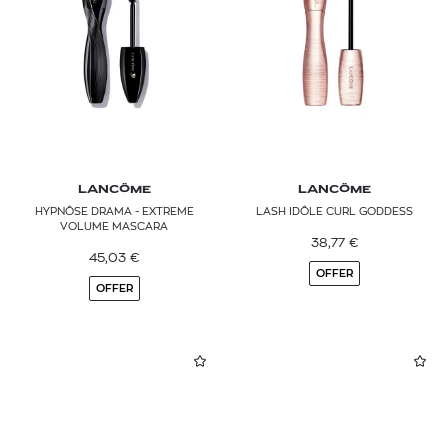
LANCÔME
LANCÔME
HYPNÔSE DRAMA - EXTREME
LASH IDÔLE CURL GODDESS
VOLUME MASCARA
38,77
€
45,03
€
OFFER
OFFER