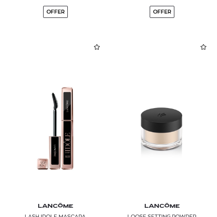
OFFER
OFFER
LANCÔME
LANCÔME
LASH IDOLE MASCARA
LOOSE SETTING POWDER