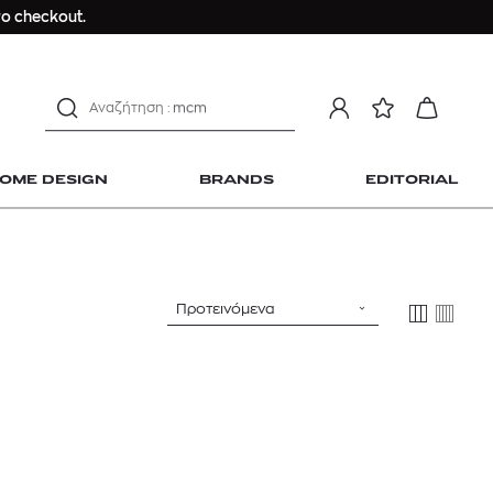
αντηλιακό προσώπου
ο checkout.
estee lauder double wear
kiehl's avocado eye
mcm
sandro
γυναικεία αρώματα
OME DESIGN
BRANDS
EDITORIAL
μαγιό
ανδρικο t-shirt
Dior sauvage
Longchamp Le Pliage
Προτεινόμενα
αντηλιακό προσώπου
 Home Design
estee lauder double wear
kiehl's avocado eye
mcm
sandro