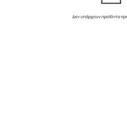
Δεν υπάρχουν προϊόντα π
TOM FORD
MIU MIU
MC2 SAINT
SOLEIL BLANC PARFUM EAU DE TOILETTE | 50ml
ΓΥΑΛΙΑ ΗΛΙΟΥ A52S/ZVN4I0/52
ΑΝΔΡΙΚΟ ΜΑΓΙ
421,00
€
120,00
€
102,0
365,00
€
OFFER