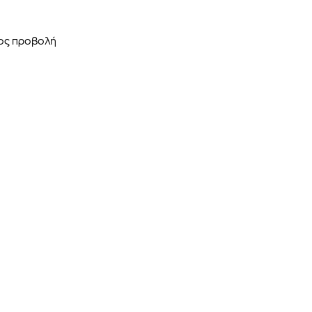
ρος προβολή
 BARTH
DIOR
Ο ΣΟΡΤΣ
DIOR FOREVER NUDE BRONZE POWDER BRONZER IN NATURAL GLOW OR MATTE FINISH | 04 Warm
0
€
15%
61,84
€
OFFER