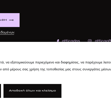
ΑΦΗ
δεδομένων
.
atticadps
atticaoff
ά, να εξατομικεύουμε περιεχόμενο και διαφημίσεις, να παρέχουμε λειτ
ην από μέρους σας χρήση της τοποθεσίας μας στους συνεργάτες μέσων
Αποδοχή όλων και κλείσιμο
ιτική Cookies
|
Κώδικας Δεοντολογίας
|
Προστασία Προσωπικών Δ