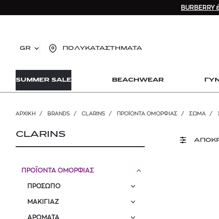
BURBERRY έ
GR
ΠΟΛΥΚΑΤΑΣΤΗΜΑΤΑ
TO
SUMMER SALE
BEACHWEAR
ΓΥ
lo
Zad
lon
ΑΡΧΙΚΉ
/
BRANDS
/
CLARINS
/
ΠΡΟΪΟΝΤΑ ΟΜΟΡΦΙΑΣ
/
ΣΩΜΑ
/
Ysl
Dio
CLARINS
ΑΠΟΚ
ΠΡΟΪΟΝΤΑ ΟΜΟΡΦΙΑΣ
ΠΡΟΣΩΠΟ
ΜΑΚΙΓΙΑΖ
ΑΡΩΜΑΤΑ