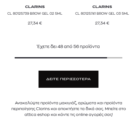
CLARINS
CLARINS
CL 80125739 BROW GEL 02 5ML
CL 80125741 BROW GEL 03 5ML
27,34
€
27,34
€
Έχετε δει
48
από
56
προϊόντα
ΔΕΙΤΕ ΠΕΡΙΣΣΟΤΕΡΑ
Ανακαλύψτε προϊόντα μακιγιάζ, αρώματα και προϊόντα
περιποίησης Clarins και αποκτήστε τα δικά σας. Μπείτε στο
attica eshop και κάντε τις online αγορές σας!