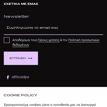
ΣΧΕΤΙΚΑ ΜΕ ΕΜΑΣ
Newsletter
Αποδέχομαι τους
Όρους χρήσης
& την
Πολιτική προσωπικών
δεδομένων
.
ΕΓΓΡΑΦΗ
atticadps
atticaofficial
|
atticabeauty
COOKIE POLICY
atticadps
Χρησιμοποιούμε cookies ώστε η τοποθεσία μας να λειτουργεί