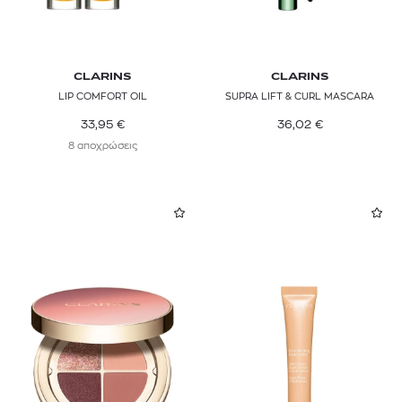
CLARINS
CLARINS
LIP COMFORT OIL
SUPRA LIFT & CURL MASCARA
33,95
€
36,02
€
8 αποχρώσεις