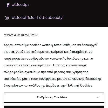
atticadps
atticaofficial
|
atticabeauty
atticadps
COOKIE POLICY
atticadps
Χρησιμοποιούμε cookies ώστε η τοποθεσία μας να λειτουργεί
σωστά, να εξατομικεύουμε περιεχόμενο και διαφημίσεις, να
παρέχουμε λειτουργίες μέσων κοινωνικής δικτύωσης και να
αναλύουμε την κυκλοφορία μας. Επίσης, κοινοποιούμε
πληροφορίες σχετικά με την από μέρους σας χρήση της
τοποθεσίας μας στους συνεργάτες μέσων κοινωνικής δικτύωσης,
διαφημίσεων και ανάλυσης. Διαβάστε την Πολιτική Cookies
Ρυθμίσεις Cookies