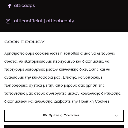
atticadps
atticaofficial
|
atticabeauty
atticadps
COOKIE POLICY
atticadps
Χρησιμοποιούμε cookies ώστε η τοποθεσία μας να λειτουργεί
σωστά, να εξατομικεύουμε περιεχόμενο και διαφημίσεις, να
παρέχουμε λειτουργίες μέσων κοινωνικής δικτύωσης και να
αναλύουμε την κυκλοφορία μας. Επίσης, κοινοποιούμε
πληροφορίες σχετικά με την από μέρους σας χρήση της
τοποθεσίας μας στους συνεργάτες μέσων κοινωνικής δικτύωσης,
διαφημίσεων και ανάλυσης. Διαβάστε την Πολιτική Cookies
Ρυθμίσεις Cookies