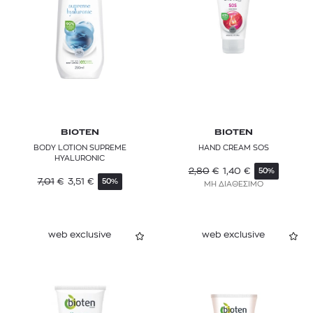
BIOTEN
BIOTEN
BODY LOTION SUPREME
HAND CREAM SOS
HYALURONIC
2,80
€
1,40
€
50%
7,01
€
3,51
€
50%
ΜΗ ΔΙΑΘΕΣΙΜΟ
web exclusive
web exclusive