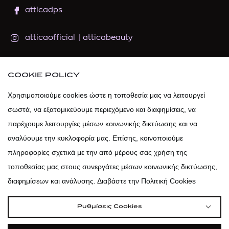
atticadps
atticaofficial
|
atticabeauty
atticadps
COOKIE POLICY
atticadps
Χρησιμοποιούμε cookies ώστε η τοποθεσία μας να λειτουργεί
σωστά, να εξατομικεύουμε περιεχόμενο και διαφημίσεις, να
παρέχουμε λειτουργίες μέσων κοινωνικής δικτύωσης και να
αναλύουμε την κυκλοφορία μας. Επίσης, κοινοποιούμε
πληροφορίες σχετικά με την από μέρους σας χρήση της
τοποθεσίας μας στους συνεργάτες μέσων κοινωνικής δικτύωσης,
διαφημίσεων και ανάλυσης. Διαβάστε την Πολιτική Cookies
Ρυθμίσεις Cookies