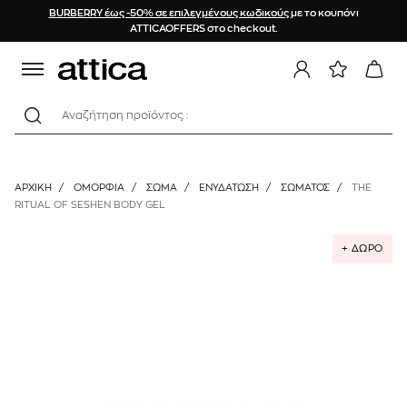
BURBERRY έως -50% σε επιλεγμένους κωδικούς
με το κουπόνι
ATTICAOFFERS στο checkout.
Αναζήτηση προϊόντος :
ΑΡΧΙΚΉ
/
ΟΜΟΡΦΙΑ
/
ΣΩΜΑ
/
ΕΝΥΔΆΤΩΣΗ
/
ΣΏΜΑΤΟΣ
/
THE
RITUAL OF SESHEN BODY GEL
+ ΔΩΡΟ