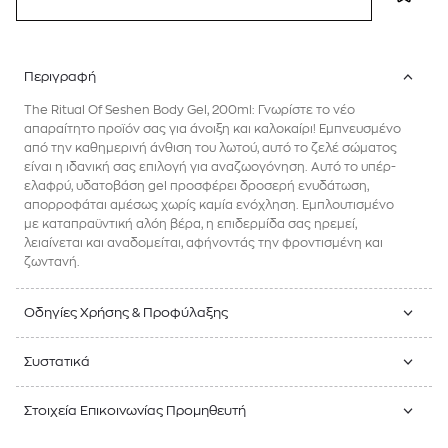
Περιγραφή
The Ritual Of Seshen Body Gel, 200ml: Γνωρίστε το νέο
απαραίτητο προϊόν σας για άνοιξη και καλοκαίρι! Εμπνευσμένο
από την καθημερινή άνθιση του λωτού, αυτό το ζελέ σώματος
είναι η ιδανική σας επιλογή για αναζωογόνηση. Αυτό το υπέρ-
ελαφρύ, υδατοβάση gel προσφέρει δροσερή ενυδάτωση,
απορροφάται αμέσως χωρίς καμία ενόχληση. Εμπλουτισμένο
με καταπραϋντική αλόη βέρα, η επιδερμίδα σας ηρεμεί,
λειαίνεται και αναδομείται, αφήνοντάς την φροντισμένη και
ζωντανή.
Οδηγίες Χρήσης & Προφύλαξης
Συστατικά
Στοιχεία Επικοινωνίας Προμηθευτή