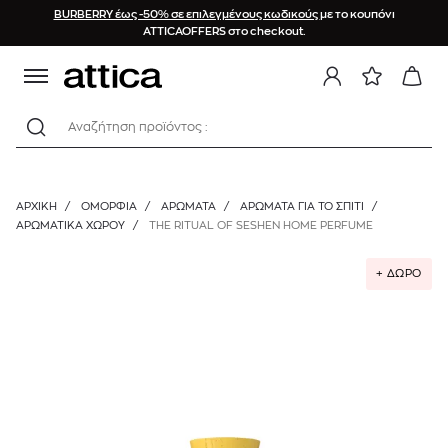
BURBERRY έως -50% σε επιλεγμένους κωδικούς
με το κουπόνι
ATTICAOFFERS στο checkout.
Αναζήτηση προϊόντος :
ΑΡΧΙΚΉ
/
ΟΜΟΡΦΙΑ
/
ΑΡΩΜΑΤΑ
/
ΑΡΏΜΑΤΑ ΓΙΑ ΤΟ ΣΠΊΤΙ
/
ΑΡΩΜΑΤΙΚΆ ΧΏΡΟΥ
/
THE RITUAL OF SESHEN HOME PERFUME
+ ΔΩΡΟ