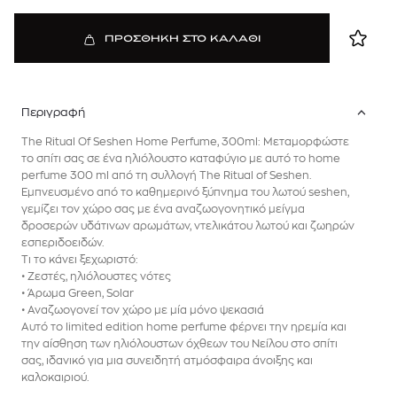
ΠΡΟΣΘΗΚΗ ΣΤΟ ΚΑΛΑΘΙ
Περιγραφή
The Ritual Of Seshen Home Perfume, 300ml: Μεταμορφώστε
το σπίτι σας σε ένα ηλιόλουστο καταφύγιο με αυτό το home
perfume 300 ml από τη συλλογή The Ritual of Seshen.
Εμπνευσμένο από το καθημερινό ξύπνημα του λωτού seshen,
γεμίζει τον χώρο σας με ένα αναζωογονητικό μείγμα
δροσερών υδάτινων αρωμάτων, ντελικάτου λωτού και ζωηρών
εσπεριδοειδών.
Τι το κάνει ξεχωριστό:
• Ζεστές, ηλιόλουστες νότες
• Άρωμα Green, Solar
• Αναζωογονεί τον χώρο με μία μόνο ψεκασιά
Αυτό το limited edition home perfume φέρνει την ηρεμία και
την αίσθηση των ηλιόλουστων όχθεων του Νείλου στο σπίτι
σας, ιδανικό για μια συνειδητή ατμόσφαιρα άνοιξης και
καλοκαιριού.