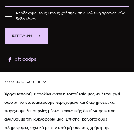
Αποδέχομαι τους
Όρους χρήσης
& την
Πολιτική προσωπικών
δεδομένων
.
ΕΓΓΡΑΦΗ
atticadps
atticaofficial
|
atticabeauty
COOKIE POLICY
atticadps
Χρησιμοποιούμε cookies ώστε η τοποθεσία μας να λειτουργεί
σωστά, να εξατομικεύουμε περιεχόμενο και διαφημίσεις, να
atticadps
παρέχουμε λειτουργίες μέσων κοινωνικής δικτύωσης και να
αναλύουμε την κυκλοφορία μας. Επίσης, κοινοποιούμε
πληροφορίες σχετικά με την από μέρους σας χρήση της