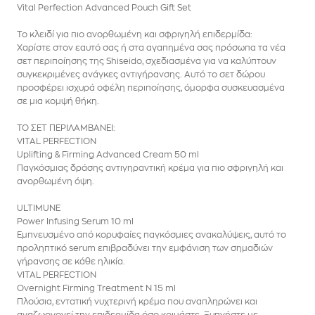
Vital Perfection Advanced Pouch Gift Set
Το κλειδί για πιο ανορθωμένη και σφριγηλή επιδερμίδα:
Χαρίστε στον εαυτό σας ή στα αγαπημένα σας πρόσωπα τα νέα
σετ περιποίησης της Shiseido, σχεδιασμένα για να καλύπτουν
συγκεκριμένες ανάγκες αντιγήρανσης. Αυτό το σετ δώρου
προσφέρει ισχυρά οφέλη περιποίησης, όμορφα συσκευασμένα
σε μια κομψή θήκη.
ΤΟ ΣΕΤ ΠΕΡΙΛΑΜΒΑΝΕΙ:
VITAL PERFECTION
Uplifting & Firming Advanced Cream 50 ml
Παγκόσμιας δράσης αντιγηραντική κρέμα για πιο σφριγηλή και
ανορθωμένη όψη.
ULTIMUNE
Power Infusing Serum 10 ml
Εμπνευσμένο από κορυφαίες παγκόσμιες ανακαλύψεις, αυτό το
προληπτικό serum επιβραδύνει την εμφάνιση των σημαδιών
γήρανσης σε κάθε ηλικία.
VITAL PERFECTION
Overnight Firming Treatment N 15 ml
Πλούσια, εντατική νυχτερινή κρέμα που αναπληρώνει και
αναζωογονεί την επιδερμίδα όσο κοιμάστε. Ξυπνήστε με