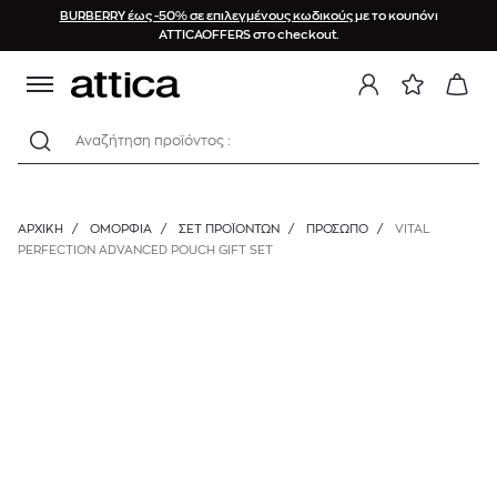
BURBERRY έως -50% σε επιλεγμένους κωδικούς
με το κουπόνι
ATTICAOFFERS στο checkout.
Αναζήτηση προϊόντος :
ΑΡΧΙΚΉ
/
ΟΜΟΡΦΙΑ
/
ΣΕΤ ΠΡΟΪΌΝΤΩΝ
/
ΠΡΟΣΩΠΟ
/
VITAL
PERFECTION ADVANCED POUCH GIFT SET