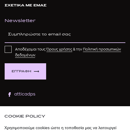
ΣΧΕΤΙΚΑ ΜΕ ΕΜΑΣ
Newsletter
Αποδέχομαι τους
Όρους χρήσης
& την
Πολιτική προσωπικών
δεδομένων
.
ΕΓΓΡΑΦΗ
atticadps
atticaofficial
|
atticabeauty
COOKIE POLICY
atticadps
Χρησιμοποιούμε cookies ώστε η τοποθεσία μας να λειτουργεί