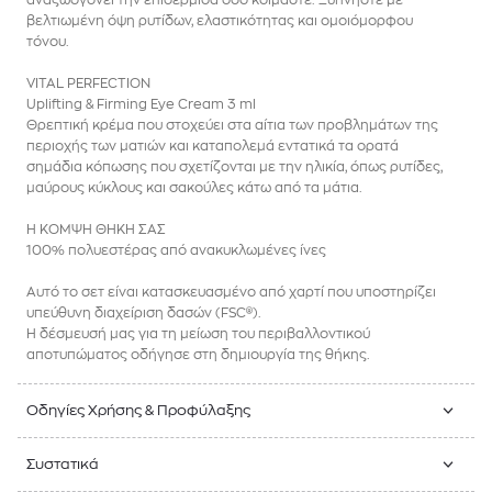
βελτιωμένη όψη ρυτίδων, ελαστικότητας και ομοιόμορφου
τόνου.
VITAL PERFECTION
Uplifting & Firming Eye Cream 3 ml
Θρεπτική κρέμα που στοχεύει στα αίτια των προβλημάτων της
περιοχής των ματιών και καταπολεμά εντατικά τα ορατά
σημάδια κόπωσης που σχετίζονται με την ηλικία, όπως ρυτίδες,
μαύρους κύκλους και σακούλες κάτω από τα μάτια.
Η ΚΟΜΨΗ ΘΗΚΗ ΣΑΣ
100% πολυεστέρας από ανακυκλωμένες ίνες
Αυτό το σετ είναι κατασκευασμένο από χαρτί που υποστηρίζει
υπεύθυνη διαχείριση δασών (FSC®).
Η δέσμευσή μας για τη μείωση του περιβαλλοντικού
αποτυπώματος οδήγησε στη δημιουργία της θήκης.
Οδηγίες Χρήσης & Προφύλαξης
Συστατικά