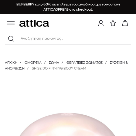
BURBERRY έως -50% σε επιλεγμένους κωδικούς
με το κουπόνι
ATTICAOFFERS στο checkout.
Αναζήτηση προϊόντος :
ΑΡΧΙΚΉ
/
ΟΜΟΡΦΙΑ
/
ΣΩΜΑ
/
ΘΕΡΑΠΕΊΕΣ ΣΏΜΑΤΟΣ
/
ΣΎΣΦΙΞΗ &
ΑΝΌΡΘΩΣΗ
/
SHISEIDO FIRMING BODY CREAM