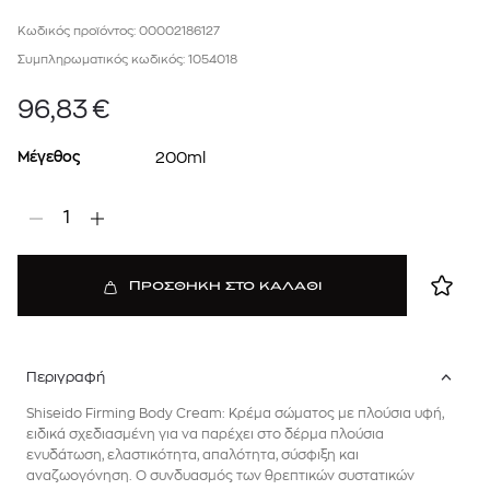
Κωδικός προϊόντος: 00002186127
Συμπληρωματικός κωδικός: 1054018
96,83
€
Μέγεθος
200ml
1
ΠΡΟΣΘΗΚΗ ΣΤΟ ΚΑΛΑΘΙ
Περιγραφή
Shiseido Firming Body Cream: Κρέμα σώματος με πλούσια υφή,
ειδικά σχεδιασμένη για να παρέχει στο δέρμα πλούσια
ενυδάτωση, ελαστικότητα, απαλότητα, σύσφιξη και
αναζωογόνηση. Ο συνδυασμός των θρεπτικών συστατικών