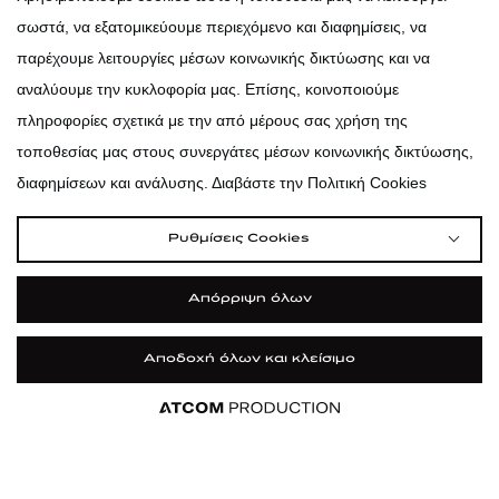
σωστά, να εξατομικεύουμε περιεχόμενο και διαφημίσεις, να
atticadps
παρέχουμε λειτουργίες μέσων κοινωνικής δικτύωσης και να
αναλύουμε την κυκλοφορία μας. Επίσης, κοινοποιούμε
πληροφορίες σχετικά με την από μέρους σας χρήση της
τοποθεσίας μας στους συνεργάτες μέσων κοινωνικής δικτύωσης,
διαφημίσεων και ανάλυσης. Διαβάστε την Πολιτική Cookies
Ρυθμίσεις Cookies
Απόρριψη όλων
Αποδοχή όλων και κλείσιμο
|
|
|
Όροι Χρήσης
Πολιτική Cookies
Κώδικας Δεοντολογίας
Προστασία Προσωπικών Δεδομένων
Εφαρμογή
Εφαρμογή
Εφαρμογή
Εφαρμογή
Εφαρμογή
ΦΙΛΤΡΑ ΚΑΙ ΚΑΤΗΓΟΡΙΕΣ
©2026 attica