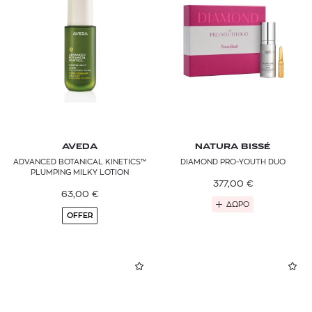
Μάσκες προσώπου
LA MER
Σετ προσώπου
Επαναγεμιζόμενα & Refills
LA PRAIRIE
LANCÔME
L’ORÉAL PARIS
MALIN+GOETZ
AVEDA
NATURA BISSÉ
NATURA BISSÉ
ADVANCED BOTANICAL KINETICS™
DIAMOND PRO-YOUTH DUO
PLUMPING MILKY LOTION
377,00
€
RITUALS
63,00
€
ΔΩΡΟ
SHISEIDO
OFFER
SISLEY PARIS
VALMONT
YOUTH LAB.