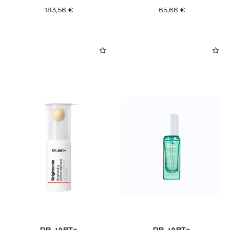
183,56
€
65,66
€