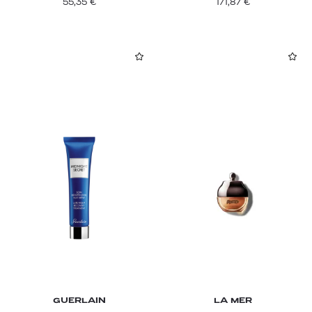
55,35
€
171,87
€
GUERLAIN
LA MER