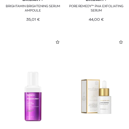
DR.JART+
DR.JART+
BRIGHTAMIN BRIGHTENING SERUM
PORE·REMEDY™ PHA EXFOLIATING
AMPOULE
SERUM
35,01
€
44,00
€