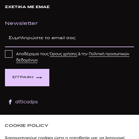
ΣΧΕΤΙΚΑ ΜΕ ΕΜΑΣ
Newsletter
Αποδέχομαι τους
Όρους χρήσης
& την
Πολιτική προσωπικών
δεδομένων
.
ΕΓΓΡΑΦΗ
atticadps
atticaofficial
|
atticabeauty
COOKIE POLICY
atticadps
Χρησιμοποιούμε cookies ώστε η τοποθεσία μας να λειτουργεί