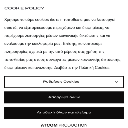
atticaofficial
|
atticabeauty
COOKIE POLICY
atticadps
Χρησιμοποιούμε cookies ώστε η τοποθεσία μας να λειτουργεί
σωστά, να εξατομικεύουμε περιεχόμενο και διαφημίσεις, να
atticadps
παρέχουμε λειτουργίες μέσων κοινωνικής δικτύωσης και να
αναλύουμε την κυκλοφορία μας. Επίσης, κοινοποιούμε
πληροφορίες σχετικά με την από μέρους σας χρήση της
τοποθεσίας μας στους συνεργάτες μέσων κοινωνικής δικτύωσης,
διαφημίσεων και ανάλυσης. Διαβάστε την Πολιτική Cookies
Ρυθμίσεις Cookies
Απόρριψη όλων
Αποδοχή όλων και κλείσιμο
|
|
|
Όροι Χρήσης
Πολιτική Cookies
Κώδικας Δεοντολογίας
Προστασία Προσωπικών Δεδομένων