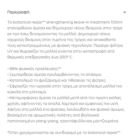
Περιγραφή
Το botanical repair™ strengthening leave-in treatment 100ml
επανορθώνει άμεσα και δημιουργεί νέους δεσμούς στην τρίχα
εκ των έσω, δυναμώνοντας τα μαλλιά. Δημιουργεί νέους
ισχυρούς δεσμούς στον πυρήνα της τρίχας και αποκαθιστά
τους κατεστραμμένους με φυσική τεχνολογία. Περιέχει φίλτρα
UV και θωρακίζει τα μαλλιά ενάντια στην καταστροφή από
θερμικές επεξεργασίες έως 230° C.
• 99% φυσικής προέλευσης**
• Ξεμπερδεύει άμεσα προλαμβάνοντας το σπάσιμο.
• Καταπολεμά το φριζάρισμα και τιθασεύει τις φύτρες.
• Σφραγίζει την υγρασία στην τρίχα, με αποτέλεσμα μαλλιά πιο
εύκολα στο χτένισμα.
• Μεταμορφώνει άμεσα τα μαλλιά μετά από την πρώτη κιόλας
χρήση, αφήνοντας τα απαλά, λαμπερά και εμφανώς πιο υγιή.
Αφήνει στα μαλλιά ένα φρέσκο, λουλουδάτο και φυσικό άρωμα,
βασισμένο σε αρωματικές παλέτες από βιολογικά
πιστοποιημένο ylang-ylang, τριαντάφυλλο και μαντζουράνα.
*Όταν χρησιμοποιείται σε συνδυασμό με το botanical repair™