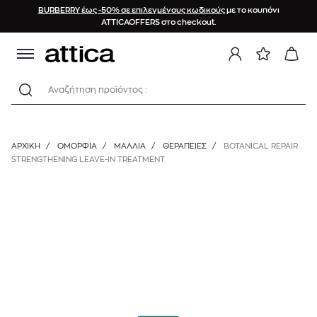
BURBERRY έως -50% σε επιλεγμένους κωδικούς
με το κουπόνι
ATTICAOFFERS στο checkout.
Αναζήτηση προϊόντος :
ΑΡΧΙΚΉ
/
ΟΜΟΡΦΙΑ
/
ΜΑΛΛΙΑ
/
ΘΕΡΑΠΕΊΕΣ
/
BOTANICAL REPAIR
STRENGTHENING LEAVE-IN TREATMENT