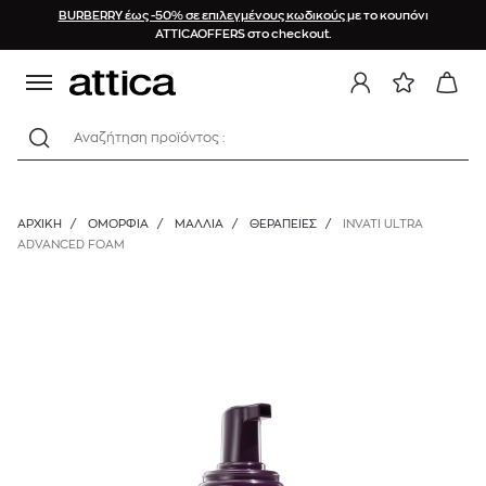
BURBERRY έως -50% σε επιλεγμένους κωδικούς
με το κουπόνι
ATTICAOFFERS στο checkout.
Αναζήτηση προϊόντος :
ΑΡΧΙΚΉ
/
ΟΜΟΡΦΙΑ
/
ΜΑΛΛΙΑ
/
ΘΕΡΑΠΕΊΕΣ
/
INVATI ULTRA
ADVANCED FOAM