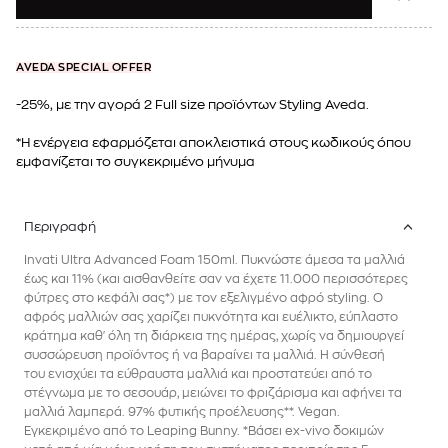
AVEDA SPECIAL OFFER
-25%, με την αγορά 2 Full size προϊόντων Styling Aveda.
*Η ενέργεια εφαρμόζεται αποκλειστικά στους κωδικούς όπου
εμφανίζεται το συγκεκριμένο μήνυμα
Περιγραφή
Invati Ultra Advanced Foam 150ml. Πυκνώστε άμεσα τα μαλλιά
έως και 11% (και αισθανθείτε σαν να έχετε 11.000 περισσότερες
φύτρες στο κεφάλι σας*) με τον εξελιγμένο αφρό styling. Ο
αφρός μαλλιών σας χαρίζει πυκνότητα και ευέλικτο, εύπλαστο
κράτημα καθ' όλη τη διάρκεια της ημέρας, χωρίς να δημιουργεί
συσσώρευση προϊόντος ή να βαραίνει τα μαλλιά. Η σύνθεσή
του ενισχύει τα εύθραυστα μαλλιά και προστατεύει από το
στέγνωμα με το σεσουάρ, μειώνει το φριζάρισμα και αφήνει τα
μαλλιά λαμπερά. 97% φυτικής προέλευσης**. Vegan.
Εγκεκριμένο από το Leaping Bunny. *Βάσει ex-vivo δοκιμών