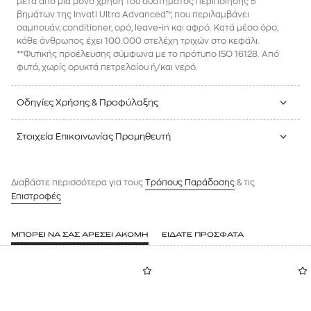
μετά από μία μόνο χρήση του συστήματος περιποίησης 5
βημάτων της Invati Ultra Advanced™, που περιλαμβάνει
σαμπουάν, conditioner, ορό, leave-in και αφρό. Κατά μέσο όρο,
κάθε άνθρωπος έχει 100.000 στελέχη τριχών στο κεφάλι.
**Φυτικής προέλευσης σύμφωνα με το πρότυπο ISO 16128. Από
φυτά, χωρίς ορυκτά πετρελαίου ή/και νερό.
Οδηγίες Χρήσης & Προφύλαξης
Στοιχεία Επικοινωνίας Προμηθευτή
Διαβάστε περισσότερα για τους
Tρόπους Παράδοσης
& τις
Επιστροφές
ΜΠΟΡΕΙ ΝΑ ΣΑΣ ΑΡΕΣΕΙ ΑΚΟΜΗ
ΕΙΔΑΤΕ ΠΡΟΣΦΑΤΑ