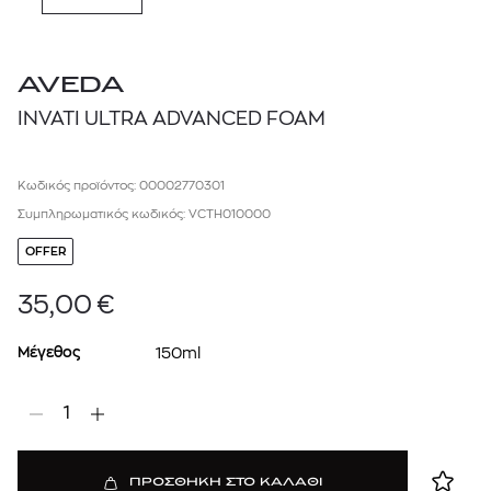
AVEDA
INVATI ULTRA ADVANCED FOAM
Κωδικός προϊόντος: 00002770301
Συμπληρωματικός κωδικός: VCTH010000
OFFER
35,00
€
Μέγεθος
150ml
1
ΠΡΟΣΘΗΚΗ ΣΤΟ ΚΑΛΑΘΙ