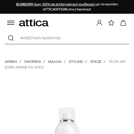
BURBERRY έως -50% σε επιλεγμένους κωδικούς
με το κουπόνι
ATTICAOFFERS στο checkout.
Αναζήτηση προϊόντος :
ΑΡΧΙΚΉ
/
ΟΜΟΡΦΙΑ
/
ΜΑΛΛΙΑ
/
STYLING
/
ΌΓΚΟΣ
/
TECNI ART
ΣΠΡΕΙ ΑΦΡΟΣ ΓΙΑ ΌΓΚΟ