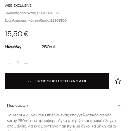
WEB EXCLUSIVE
Κωδικός προϊόντος: 00000091116
Συμπληρωματικός κωδικός: E2903100
15,50
€
Μέγεθος
250ml
1
ΠΡΟΣΘΗΚΗ ΣΤΟ ΚΑΛΑΘΙ
Περιγραφή
Το Tecni.ART Volume Lift είναι ένας επαγγελματικός αφρός-
spray 250ml που προσφέρει όγκο στη ρίζα και φυσικό έλεγχο
στα μαλλιά, για ένα μοντέρνο hairstyle με όγκο. Τα μήκη και οι