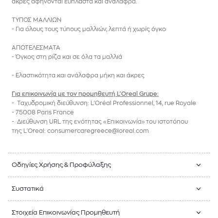
άκρες αφήνονται εύπλαστα και ανάλαφρα.
ΤΥΠΟΣ ΜΑΛΛΙΩΝ
- Για όλους τους τύπους μαλλιών, λεπτά ή χωρίς όγκο
ΑΠΟΤΕΛΕΣΜΑΤΑ
- Όγκος στη ρίζα και σε όλα τα μαλλιά
- Ελαστικότητα και ανάλαφρα μήκη και άκρες
Για επικοινωνία με τον προμηθευτή L'Oreal Grupe:
- Ταχυδρομική διεύθυνση: L'Oréal Professionnel, 14, rue Royale
- 75008 Paris France
- Διεύθυνση URL της ενότητας «Επικοινωνία» του ιστοτόπου
της
L'Oreal
: consumercaregreece@loreal.com
Οδηγίες Χρήσης & Προφύλαξης
Συστατικά
Στοιχεία Επικοινωνίας Προμηθευτή