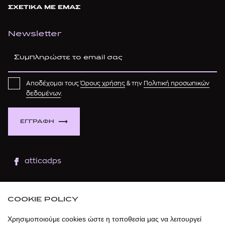
ΣΧΕΤΙΚΑ ΜΕ ΕΜΑΣ
Newsletter
Αποδέχομαι τους
Όρους χρήσης
& την
Πολιτική προσωπικών
δεδομένων
.
ΕΓΓΡΑΦΗ
atticadps
atticaofficial
|
atticabeauty
COOKIE POLICY
atticadps
Χρησιμοποιούμε cookies ώστε η τοποθεσία μας να λειτουργεί