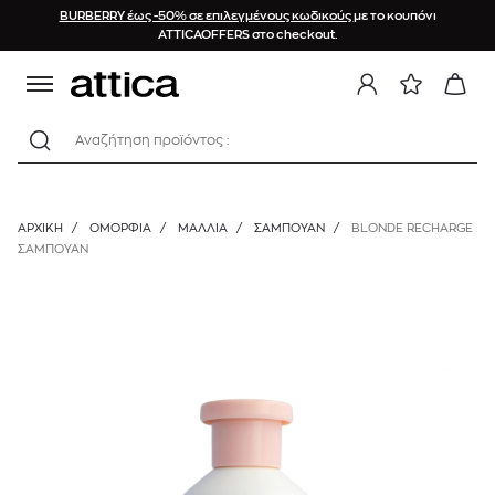
BURBERRY έως -50% σε επιλεγμένους κωδικούς
με το κουπόνι
ATTICAOFFERS στο checkout.
Αναζήτηση προϊόντος :
ΑΡΧΙΚΉ
/
ΟΜΟΡΦΙΑ
/
ΜΑΛΛΙΑ
/
ΣΑΜΠΟΥΆΝ
/
BLONDE RECHARGE
ΣΑΜΠΟΥΑΝ