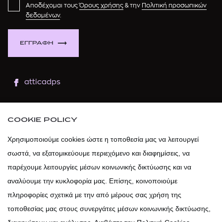
Αποδέχομαι τους
Όρους χρήσης
& την
Πολιτική προσωπικών
δεδομένων
.
ΕΓΓΡΑΦΗ
atticadps
atticaofficial
|
atticabeauty
COOKIE POLICY
atticadps
Χρησιμοποιούμε cookies ώστε η τοποθεσία μας να λειτουργεί
σωστά, να εξατομικεύουμε περιεχόμενο και διαφημίσεις, να
atticadps
παρέχουμε λειτουργίες μέσων κοινωνικής δικτύωσης και να
αναλύουμε την κυκλοφορία μας. Επίσης, κοινοποιούμε
πληροφορίες σχετικά με την από μέρους σας χρήση της
τοποθεσίας μας στους συνεργάτες μέσων κοινωνικής δικτύωσης,