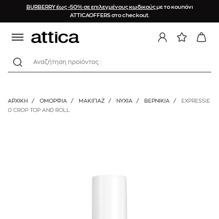
BURBERRY έως -50% σε επιλεγμένους κωδικούς
με το κουπόνι
ATTICAOFFERS στο checkout.
Αναζήτηση προϊόντος :
ΑΡΧΙΚΉ
/
ΟΜΟΡΦΙΑ
/
ΜΑΚΙΓΙΑΖ
/
ΝΎΧΙΑ
/
ΒΕΡΝΊΚΙΑ
/
EXPRESSIE
0 CROP TOP AND ROLL