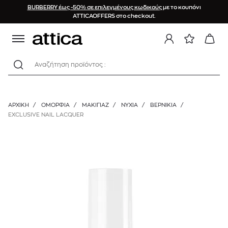
BURBERRY έως -50% σε επιλεγμένους κωδικούς
με το κουπόνι
ATTICAOFFERS στο checkout.
Αναζήτηση προϊόντος :
ΑΡΧΙΚΉ
/
ΟΜΟΡΦΙΑ
/
ΜΑΚΙΓΙΑΖ
/
ΝΎΧΙΑ
/
ΒΕΡΝΊΚΙΑ
/
EXCLUSIVE NAIL LACQUER