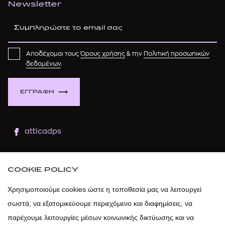
Newsletter
Αποδέχομαι τους
Όρους χρήσης
& την
Πολιτική προσωπικών
δεδομένων
.
ΕΓΓΡΑΦΗ
atticadps
atticaofficial
|
atticabeauty
COOKIE POLICY
atticadps
Χρησιμοποιούμε cookies ώστε η τοποθεσία μας να λειτουργεί
σωστά, να εξατομικεύουμε περιεχόμενο και διαφημίσεις, να
atticadps
παρέχουμε λειτουργίες μέσων κοινωνικής δικτύωσης και να