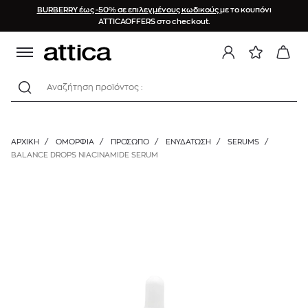
BURBERRY έως -50% σε επιλεγμένους κωδικούς
με το κουπόνι
ATTICAOFFERS στο checkout.
Αναζήτηση προϊόντος :
ΑΡΧΙΚΉ
/
ΟΜΟΡΦΙΑ
/
ΠΡΟΣΩΠΟ
/
ΕΝΥΔΆΤΩΣΗ
/
SERUMS
/
BALANCE DROPS NIACINAMIDE SERUM