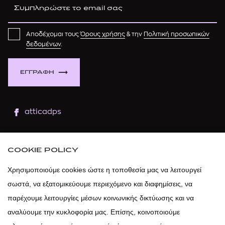
Αποδέχομαι τους
Όρους χρήσης
& την
Πολιτική προσωπικών
δεδομένων
.
ΕΓΓΡΑΦΗ
atticadps
atticaofficial
|
atticabeauty
COOKIE POLICY
atticadps
Χρησιμοποιούμε cookies ώστε η τοποθεσία μας να λειτουργεί
σωστά, να εξατομικεύουμε περιεχόμενο και διαφημίσεις, να
atticadps
παρέχουμε λειτουργίες μέσων κοινωνικής δικτύωσης και να
αναλύουμε την κυκλοφορία μας. Επίσης, κοινοποιούμε