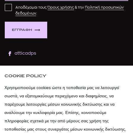
Αποδέχομαι τους
Όρους χρήσης
& την
Πολιτική προσωπικών
δεδομένων
.
ΕΓΓΡΑΦΗ
atticadps
atticaofficial
|
atticabeauty
COOKIE POLICY
atticadps
Χρησιμοποιούμε cookies ώστε η τοποθεσία μας να λειτουργεί
σωστά, να εξατομικεύουμε περιεχόμενο και διαφημίσεις, να
atticadps
παρέχουμε λειτουργίες μέσων κοινωνικής δικτύωσης και να
αναλύουμε την κυκλοφορία μας. Επίσης, κοινοποιούμε
πληροφορίες σχετικά με την από μέρους σας χρήση της
τοποθεσίας μας στους συνεργάτες μέσων κοινωνικής δικτύωσης,