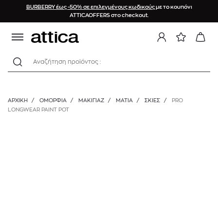
BURBERRY έως -50% σε επιλεγμένους κωδικούς
με το κουπόνι
ATTICAOFFERS στο checkout.
Αναζήτηση προϊόντος :
ΑΡΧΙΚΉ
/
ΟΜΟΡΦΙΑ
/
ΜΑΚΙΓΙΑΖ
/
ΜΆΤΙΑ
/
ΣΚΙΈΣ
/
PRO
LONGWEAR PAINT POT